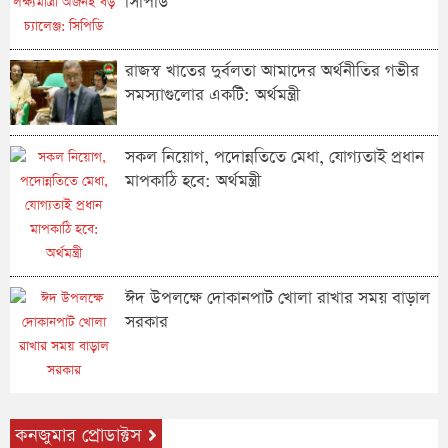
সিপিডি
রাজস্ব খাতের দুর্বলতা আমাদের অর্থনীতির গভীর
সমস্যাগুলোর একটি: অর্থমন্ত্রী
সকল নিয়োগ, পদোন্নতিতে মেধা, যোগ্যতাই প্রধান
মাপকাঠি হবে: অর্থমন্ত্রী
ঈদ উপলক্ষে দোকানপাট খোলা রাখার সময় বাড়াল
সরকার
কনজুমার প্রোডাক্টস