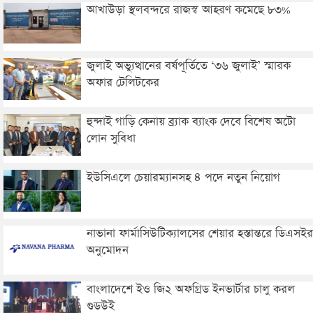
আখাউড়া স্থলবন্দরে রাজস্ব আহরণ কমেছে ৮৩%
জুলাই অভ্যুত্থানের বর্ষপূর্তিতে ‘৩৬ জুলাই’ স্মারক
অফার টেলিটকের
হুন্দাই গাড়ি কেনায় ব্র্যাক ব্যাংক দেবে বিশেষ অটো
লোন সুবিধা
ইউসিএলে চেয়ারম্যানসহ ৪ পদে নতুন নিয়োগ
নাভানা ফার্মাসিউটিক্যালসের শেয়ার হস্তান্তরে ডিএসইর
অনুমোদন
বাংলাদেশে ইও জি২ অফগ্রিড ইনভার্টার চালু করল
গুডউই