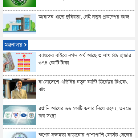
আবাসন খাতে স্থবিরতা, নেই নতুন প্রকল্পের কাজ
মন্ত্রনালয়
ব্যাংকের বাইরে নগদ অর্থ আছে ৩ লাখ ৪৯ হাজার
৩৭৪ কোটি টাকা
বাংলাদেশে এডিবির নতুন কান্ট্রি ডিরেক্টর চিংফেং
ঝাং
রপ্তানি আয়ের ৬৬ কোটি ডলার নিয়ে রহস্য, তদন্তে
চার সংস্থা
ঋণের সক্ষমতা বাড়ানোর পাশাপাশি ফোর্সড সেলের