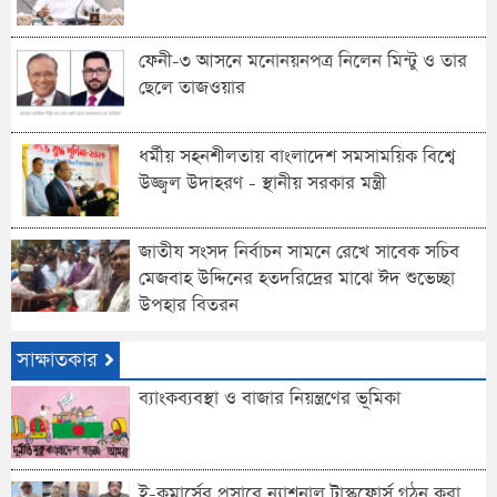
ফেনী-৩ আসনে মনোনয়নপত্র নিলেন মিন্টু ও তার
ছেলে তাজওয়ার
ধর্মীয় সহনশীলতায় বাংলাদেশ সমসাময়িক বিশ্বে
উজ্জ্বল উদাহরণ - স্থানীয় সরকার মন্ত্রী
জাতীয সংসদ নির্বাচন সামনে রেখে সাবেক সচিব
মেজবাহ উদ্দিনের হতদরিদ্রের মাঝে ঈদ শুভেচ্ছা
উপহার বিতরন
সাক্ষাতকার
ব্যাংকব্যবস্থা ও বাজার নিয়ন্ত্রণের ভূমিকা
ই-কমার্সের প্রসারে ন্যাশনাল টাস্কফোর্স গঠন করা