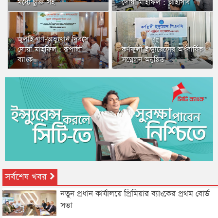
মধ্যে চুক্তি সই
দোয়া মাহফিল : আইসিবি
জুলাই গণ-অভ্যুত্থান দিবসে
দোয়া মাহফিল : রূপালী
কর্ণফুলী ইন্স্যুরেন্সের অর্ধবার্ষিক
ব্যাংক
সম্মেলন অনুষ্ঠিত
সর্বশেষ খবর
নতুন প্রধান কার্যালয়ে প্রিমিয়ার ব্যাংকের প্রথম বোর্ড
সভা