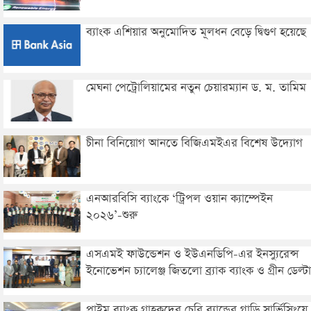
ব্যাংক এশিয়ার অনুমোদিত মূলধন বেড়ে দ্বিগুণ হয়েছে
মেঘনা পেট্রোলিয়ামের নতুন চেয়ারম্যান ড. ম. তামিম
চীনা বিনিয়োগ আনতে বিজিএমইএর বিশেষ উদ্যোগ
এনআরবিসি ব্যাংকে ‘ট্রিপল ওয়ান ক্যাম্পেইন
২০২৬’-শুরু
এসএমই ফাউন্ডেশন ও ইউএনডিপি-এর ইনস্যুরেন্স
ইনোভেশন চ্যালেঞ্জ জিতলো ব্র্যাক ব্যাংক ও গ্রীন ডেল্টা
প্রাইম ব্যাংক গ্রাহকদের চেরি ব্র্যান্ডের গাড়ি সার্ভিসিংয়ে