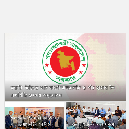
জরুরি ভিত্তিতে আট কার্গো এলএনজি ও পাঁচ হাজার টন
এলপিজি কেনার অনুমোদন
শাহ্জালাল ইসলামী ব্যাংক ও
পদ্মা ডায়াগনস্টিক সেন্টারের
জুলাই গণ-অভ্যুত্থান দিবসে