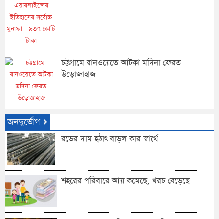
চট্টগ্রামে রানওয়েতে আটকা মদিনা ফেরত
উড়োজাহাজ
জনদুর্ভোগ
রডের দাম হঠাৎ বাড়ল কার স্বার্থে
শহরের পরিবারে আয় কমেছে, খরচ বেড়েছে