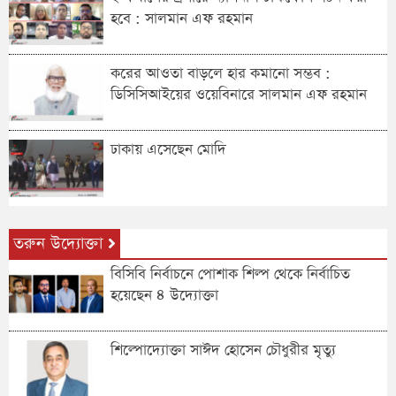
হবে : সালমান এফ রহমান
করের আওতা বাড়লে হার কমানো সম্ভব :
ডিসিসিআইয়ের ওয়েবিনারে সালমান এফ রহমান
ঢাকায় এসেছেন মোদি
তরুন উদ্যোক্তা
বিসিবি নির্বাচনে পোশাক শিল্প থেকে নির্বাচিত
হয়েছেন ৪ উদ্যোক্তা
শিল্পোদ্যোক্তা সাঈদ হোসেন চৌধুরীর মৃত্যু