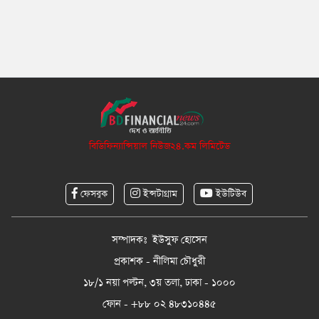
বিডিফিন্যান্সিয়াল নিউজ২৪.কম লিমিটেড
ফেসবুক
ইন্সটাগ্রাম
ইউটিউব
সম্পাদকঃ ইউসুফ হোসেন
প্রকাশক - নীলিমা চৌধুরী
১৮/১ নয়া পল্টন, ৩য় তলা, ঢাকা - ১০০০
ফোন - +৮৮ ০২ ৪৮৩১০৪৪৫