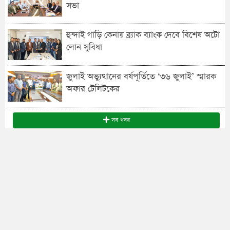
সভা
হুন্দাই গাড়ি কেনায় ব্র্যাক ব্যাংক দেবে বিশেষ অটো
লোন সুবিধা
জুলাই অভ্যুত্থানের বর্ষপূর্তিতে ‘৩৬ জুলাই’ স্মারক
অফার টেলিটকের
সব খবর