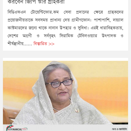
করবেন জিপি স্টার গ্রাহকরা
বিডিএফএন টোয়েন্টিফোর.কম সেবা প্রদানের ক্ষেত্রে গ্রাহকদের
প্রয়োজনীয়তাকে সবসময় প্রাধান্য দেয় গ্রামীণফোন। পাশাপাশি, লয়্যাল
কাস্টমারদের জন্যে থাকে নানান উপহার ও সুবিধা। এরই ধারাবিহকতায়,
দেশের অগ্রণী ও সর্ববৃহৎ সিরামিক টেবিলওয়্যার উৎপাদক ও
শীর্ষস্থানীয়......
বিস্তারিত >>