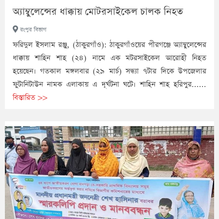
অ্যাম্বুলেন্সের ধাক্কায় মোটরসাইকেল চালক নিহত
রংপুর বিভাগ
ফরিদুল ইসলাম রঞ্জু, (ঠাকুরগাঁও): ঠাকুরগাঁওয়ের পীরগঞ্জে অ্যাম্বুলেন্সের
ধাক্কায় শাহিন শাহ (২৪) নামে এক মটরসাইকেল আরোহী নিহত
হয়েছেন। গতকাল মঙ্গলবার (২৯ মার্চ) সন্ধ্যা ৭টার দিকে উপজেলার
ফুটানিটাউন নামক এলাকায় এ দূর্ঘটনা ঘটে। শাহিন শাহ হরিপুর......
বিস্তারিত >>