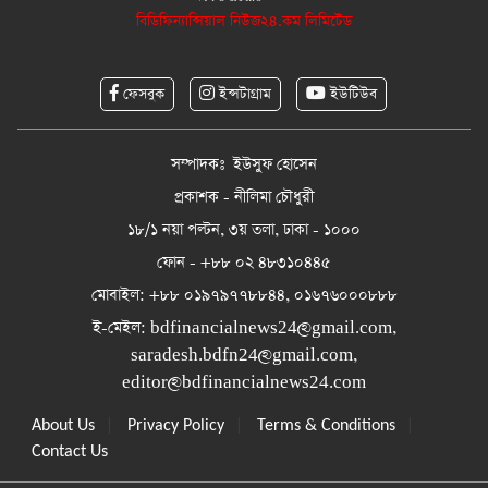
বিডিফিন্যান্সিয়াল নিউজ২৪.কম লিমিটেড
ফেসবুক
ইন্সটাগ্রাম
ইউটিউব
সম্পাদকঃ ইউসুফ হোসেন
প্রকাশক - নীলিমা চৌধুরী
১৮/১ নয়া পল্টন, ৩য় তলা, ঢাকা - ১০০০
ফোন - +৮৮ ০২ ৪৮৩১০৪৪৫
মোবাইল: +৮৮ ০১৯৭৯৭৭৮৮৪৪, ০১৬৭৬০০০৮৮৮
ই-মেইল:
bdfinancialnews24@gmail.com
,
saradesh.bdfn24@gmail.com
,
editor@bdfinancialnews24.com
|
|
|
About Us
Privacy Policy
Terms & Conditions
Contact Us