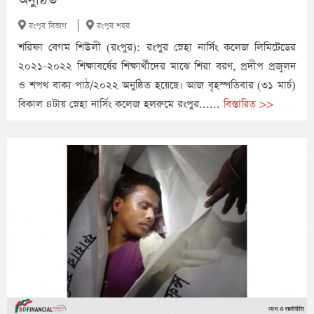
|
রংপুর বিভাগ
রংপুর শহর
শরিফা বেগম শিউলী (রংপুর): রংপুর স্নেহা নার্সিং কলেজ লিমিটেডের
২০২১-২০২২ শিক্ষাবর্ষের শিক্ষার্থীদের মাঝে শিরা বরণ, প্রদীপ প্রজ্বলন
ও শপথ বাক্য পাঠ/২০২২ অনুষ্ঠিত হয়েছে। আজ বৃহস্পতিবার (৩১ মার্চ)
বিকাল ৪টায় স্নেহা নার্সিং কলেজ হলরুমে রংপুর......
বিস্তারিত >>