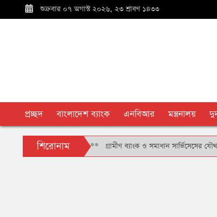
শুক্রবার ০৭ অগাস্ট ২০২৬, ২৩ শ্রাবণ ১৪৩৩
প্রচ্ছদ
বাংলাদেশ ব্যাংক
এনবিআর
মন্ত্রনালয়
দ
শিরোনাম
িয়েন্টেশন অনুষ্ঠিত
**
গ্রামীণ ব্যাংক ও সমাধান সার্ভিসেসের যৌথ যাত্রা, ‘জিপ