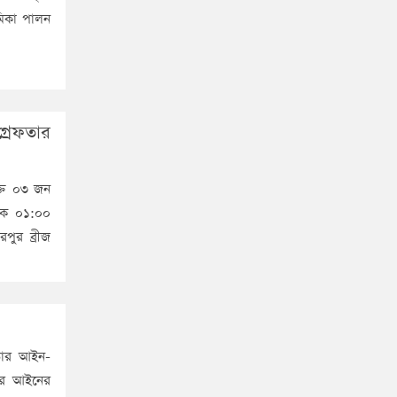
মিকা পালন
রেফতার
ক্ত ০৩ জন
নিক ০১:০০
পুর ব্রীজ
ফতার আইন-
করে আইনের