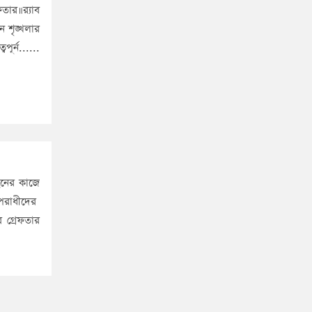
তার॥র‌্যাব
ন শৃঙ্খলার
ূর্ন......
হনের কাজে
 অপরাধীদের
 গ্রেফতার