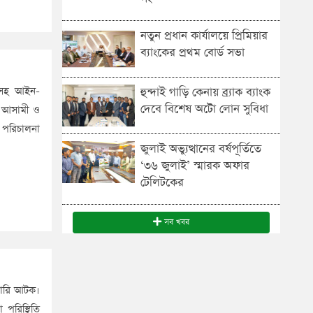
নতুন প্রধান কার্যালয়ে প্রিমিয়ার
ব্যাংকের প্রথম বোর্ড সভা
ারসহ আইন-
হুন্দাই গাড়ি কেনায় ব্র্যাক ব্যাংক
দেবে বিশেষ অটো লোন সুবিধা
তক আসামী ও
 পরিচালনা
জুলাই অভ্যুত্থানের বর্ষপূর্তিতে
‘৩৬ জুলাই’ স্মারক অফার
টেলিটকের
সব খবর
বারি আটক।
 পরিস্থিতি