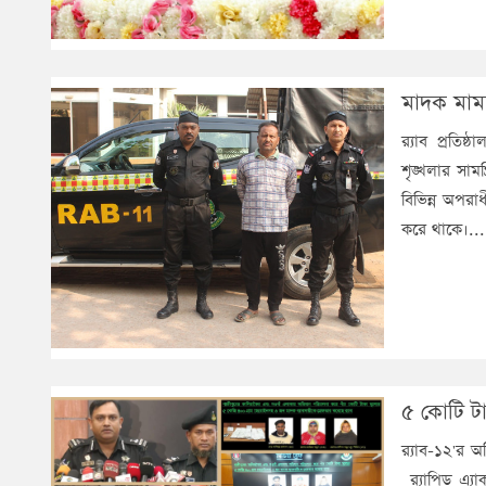
মাদক মাম
র‌্যাব প্রত
শৃঙ্খলার সাম
বিভিন্ন অপর
করে থাকে।..
৫ কোটি ট
র‍্যাব-১২'র
র‍্যাপিড এ্য