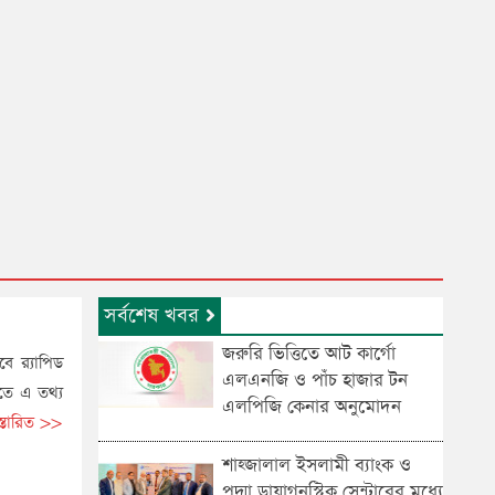
সর্বশেষ খবর
জরুরি ভিত্তিতে আট কার্গো
ে র‌্যাপিড
এলএনজি ও পাঁচ হাজার টন
িতে এ তথ্য
এলপিজি কেনার অনুমোদন
স্তারিত >>
শাহ্জালাল ইসলামী ব্যাংক ও
পদ্মা ডায়াগনস্টিক সেন্টারের মধ্যে