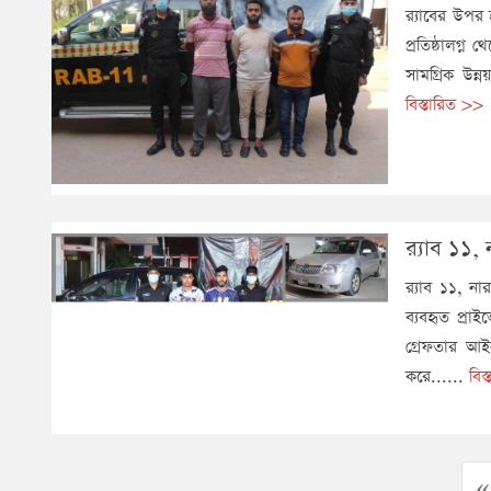
র‌্যাবের উপর
প্রতিষ্ঠালগ্
সামগ্রিক উন্ন
বিস্তারিত >>
র‌্যাব ১১
র‌্যাব ১১, ন
ব্যবহৃত প্রা
গ্রেফতার আইন
করে......
বিস
« 