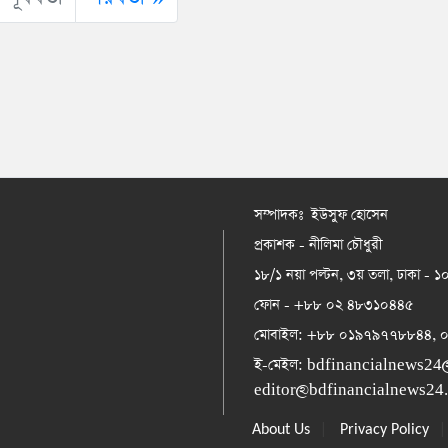
সম্পাদকঃ ইউসুফ হোসেন
প্রকাশক - নীলিমা চৌধুরী
১৮/১ নয়া পল্টন, ৩য় তলা, ঢাকা - 
ফোন - +৮৮ ০২ ৪৮৩১০৪৪৫
মোবাইল: +৮৮ ০১৯৭৯৭৭৮৮৪৪,
ই-মেইল:
bdfinancialnews24
editor@bdfinancialnews24
|
About Us
Privacy Policy