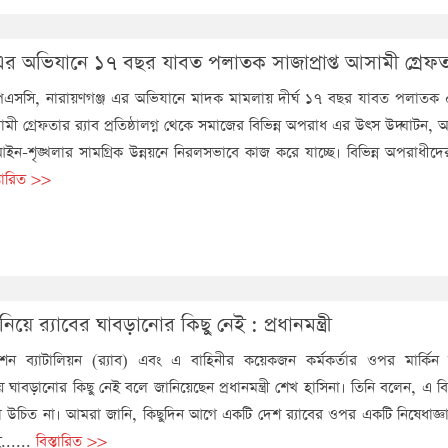
 এর অভিযানে ১৭ বছর যাবত পলাতক সাজাপ্রাপ্ত আসামী গ্রেফ
সিপিএসসি, নারায়ণগঞ্জ এর অভিযানে মাদক মামলায় দীর্ঘ ১৭ বছর যাবত পলাতক
সামী গ্রেফতার র‌্যাব প্রতিষ্ঠালগ্ন থেকে সমাজের বিভিন্ন অপরাধ এর উৎস উদ্ঘাটন,
ইন-শৃঙ্খলার সামগ্রিক উন্নয়নে নিরলসভাবে কাজ করে যাচ্ছে। বিভিন্ন অপরাধীদে
্তারিত >>
 নিয়ে র‍্যাবের ঘাবড়ানোর কিছু নেই : প্রধানমন্ত্রী
াকশন ব্যাটালিয়ন (র‌্যাব) এবং এ বাহিনীর কয়েকজন কর্মকর্তার ওপর মার্কিন যুক্
িয়ে ঘাবড়ানোর কিছু নেই বলে জানিয়েছেন প্রধানমন্ত্রী শেখ হাসিনা। তিনি বলেন, এ 
 উচিত না। আমরা জানি, কিছুদিন আগে একটি দেশ র‌্যাবের ওপর একটি নিষেধাজ্ঞা
......
বিস্তারিত >>