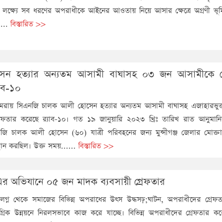
ার লক্ষ্যে সব ধরণের অপরাধীকে আইনের আওতায় নিয়ে আসার ক্ষেত্রে অগ্রণী ভূ
....
বিস্তারিত >>
েন হত্যার অন্যতম আসামী বাঘাসহ ০৩ জন আসামীকে গ্
যাব-১০
েমরায় সিএনজি চালক আলী হোসেন হত্যার অন্যতম আসামী বাঘাসহ এজাহারভু
েফতার করেছে র‌্যাব-১০। গত ১৯ জানুয়ারি ২০২৩ খ্রিঃ তারিখ রাত আনুমা
জি চালক আলী হোসেন (৬০) যাত্রী পরিবহনের জন্য মুন্সীগঞ্জ জেলার মোক্তার
থান করছিল। উক্ত সময়......
বিস্তারিত >>
 এর অভিযানে ০৫ জন মাদক ব্যবসায়ী গ্রেফতার
িষ্ঠালগ্ন থেকে সমাজের বিভিন্ন অপরাধের উৎস উদ্ধসঢ়;ঘাটন, অপরাধীদের গ্রে
মগ্রিক উন্নয়নে নিরলসভাবে কাজ করে যাচ্ছে। বিভিন্ন অপরাধীদের গ্রেফতার 