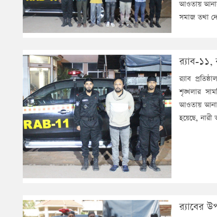
আওতায় আনার 
সমাজ তথা দে
র‌্যাব-১১
র‌্যাব প্রত
শৃঙ্খলার সা
আওতায় আনার 
হয়েছে, নারী 
র‌্যাবের 