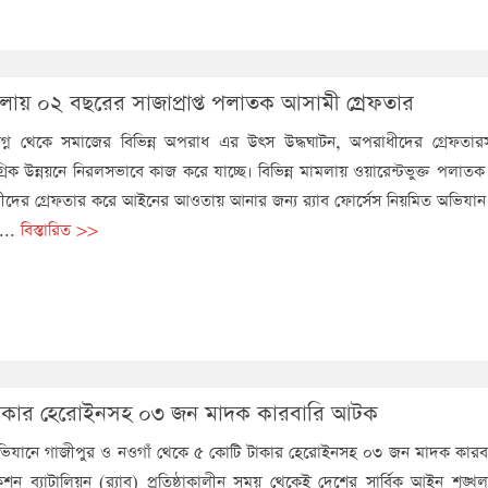
লায় ০২ বছরের সাজাপ্রাপ্ত পলাতক আসামী গ্রেফতার
িষ্ঠালগ্ন থেকে সমাজের বিভিন্ন অপরাধ এর উৎস উদ্ধঘাটন, অপরাধীদের গ্রেফত
গ্রিক উন্নয়নে নিরলসভাবে কাজ করে যাচ্ছে। বিভিন্ন মামলায় ওয়ারেন্টভুক্ত পলা
াধীদের গ্রেফতার করে আইনের আওতায় আনার জন্য র‌্যাব ফোর্সেস নিয়মিত অভিযান
....
বিস্তারিত >>
াকার হেরোইনসহ ০৩ জন মাদক কারবারি আটক
 অভিযানে গাজীপুর ও নওগাঁ থেকে ৫ কোটি টাকার হেরোইনসহ ০৩ জন মাদক কার
াকশন ব্যাটালিয়ন (র‍্যাব) প্রতিষ্ঠাকালীন সময় থেকেই দেশের সার্বিক আইন শৃঙ্খলা