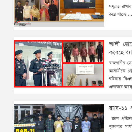
সমুন্নত রাখ
করে যাচ্ছে।..
আলী হোস
করেছে র‌্
রাজধানীর ড
আসামীকে গ্র
ঘটিকায় সিএন
এলাকায় অবস্
র‌্যাব-১১
র‌্যাব প্রত
শৃঙ্খলার সা