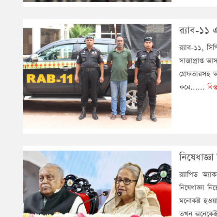
র‌্যাব-১১
র‌্যাব-১১, 
সাজাপ্রাপ্ত আ
গ্রেফতারসহ আ
করে......
বিস
নিষেধাজ্ঞা
র‍্যাপিড অ্য
নিষেধাজ্ঞা ন
মনোকষ্ট হওয়া
তখন অনেকেই