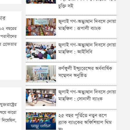
চুক্তি সই
তার
জুলাই গণ-অভ্যুত্থান দিবসে দোয়া
মাহফিল : রূপালী ব্যাংক
 ০২ বছরের
 অপরাধীদের
র গ্রেফতার
জুলাই গণ-অভ্যুত্থান দিবসে দোয়া
মাহফিল : আইসিবি
কর্ণফুলী ইন্স্যুরেন্সের অর্ধবার্ষিক
সম্মেলন অনুষ্ঠিত
জুলাই গণ-অভ্যুত্থান দিবসে দোয়া
মাহফিল : সোনালী ব্যাংক
তরাষ্ট্রের
বিষয়ে কারো
২৫ বছর পূর্তিতে নতুন রূপে
 দিয়েছিল,
ব্র্যাক ব্যাংকের অফিশিয়াল থিম
সং