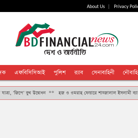
|
About Us
Privacy Poli
ুদক
এফবিসিসিআই
পুলিশ
র‍্যাব
সেনাবাহিনী
নৌবাহি
ে’ বুথ উদ্বোধন
**
হজ ও ওমরাহ ফেয়ারে শাহ্জালাল ইসলামী ব্যাংকের স্পন্সর প