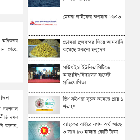
মেঘনা লাইফের ঋণমান ‘‌এএ৩’
ন। অধিকতর
ভোমরা স্থলবন্দ‌র দিয়ে আমদা‌নি
ানা গেছে,
ক‌মে‌ছে শুকনো হলুদের
সাউথইস্ট ইউনিভার্সিটিতে
আন্তঃবিশ্ববিদ্যালয় বাজেট
প্রতিযোগিতা
মোদন
ডিএসইএক্স সূচক কমেছে প্রায় ১
শতাংশ
 ন্যাশনাল
্নীতি দমন
ব্যাংকের বাইরে নগদ অর্থ আছে
ি জানান,
৩ লাখ ৮০ হাজার কোটি টাকা