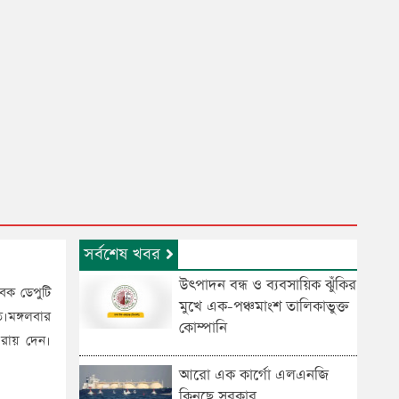
সর্বশেষ খবর
উৎপাদন বন্ধ ও ব্যবসায়িক ঝুঁকির
েক ডেপুটি
মুখে এক-পঞ্চমাংশ তালিকাভুক্ত
।মঙ্গলবার
কোম্পানি
রায় দেন।
আরো এক কার্গো এলএনজি
কিনছে সরকার