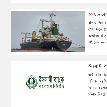
২৪৮৬ কোট
চীনের ঋণে চ
শেষ দিকে প্
অক্টোবর চায়ন
এই চুক্তি কর
ইসলামী ব
অর্থ আত্মসা
পরিচালক (ডিএ
ভিত্তিক ইউনা
ঘটনার বিষয়ে.