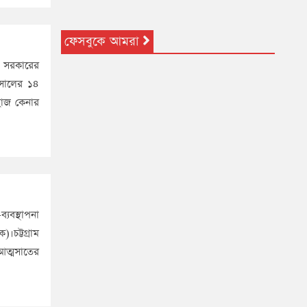
ফেসবুকে আমরা
গ সরকারের
 সালের ১৪
াহাজ কেনার
যবস্থাপনা
।চট্টগ্রাম
 আত্মসাতের