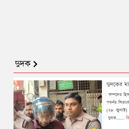
দুদক
দুদকের মা
সম্পদের হিস
গভর্নর সিতা
(২৮ জুলাই)
দুদক......
ব