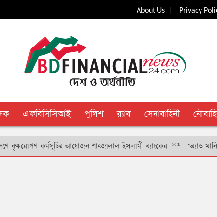
|
About Us
Privacy Poli
ুদক
এফবিসিসিআই
পুলিশ
র‍্যাব
সেনাবাহিনী
নৌবাহি
্ষরোপণ কর্মসূচির আয়োজন শাহ্জালাল ইসলামী ব্যাংকের
**
‘অ্যাড মানি’ সুবিধার