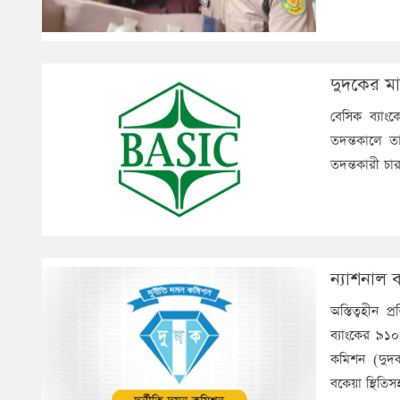
দুদকের ম
বেসিক ব্যাং
তদন্তকালে ত
তদন্তকারী চার
ন্যাশনাল 
অস্তিত্বহীন
ব্যাংকের ৯১
কমিশন (দুদ
বকেয়া স্থিতি