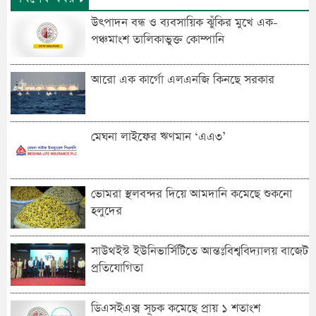
উৎপাদন বন্ধ ও ব্যবসায়িক ঝুঁকির মুখে এক-
পঞ্চমাংশ তালিকাভুক্ত কোম্পানি
আরো এক কার্গো এলএনজি কিনছে সরকার
মেঘনা লাইফের ঋণমান ‘‌এএ৩’
ভোমরা স্থলবন্দ‌র দিয়ে আমদা‌নি ক‌মে‌ছে শুকনো
হলুদের
সাউথইস্ট ইউনিভার্সিটিতে আন্তঃবিশ্ববিদ্যালয় বাজেট
প্রতিযোগিতা
ডিএসইএক্স সূচক কমেছে প্রায় ১ শতাংশ