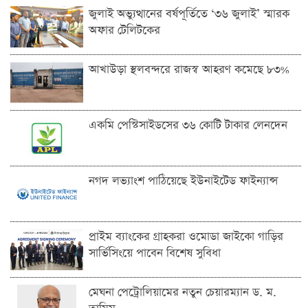
জুলাই অভ্যুত্থানের বর্ষপূর্তিতে ‘৩৬ জুলাই’ স্মারক
অফার টেলিটকের
আখাউড়া স্থলবন্দরে রাজস্ব আহরণ কমেছে ৮৩%
একমি পেস্টিসাইডসের ৩৬ কোটি টাকার লেনদেন
নগদ লভ্যাংশ পাঠিয়েছে ইউনাইটেড ফাইন্যান্স
প্রাইম ব্যাংকের গ্রাহকরা ওমোডা জাইকো গাড়ির
সার্ভিসিংয়ে পাবেন বিশেষ সুবিধা
মেঘনা পেট্রোলিয়ামের নতুন চেয়ারম্যান ড. ম.