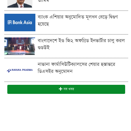
তামিম
ব্যাংক এশিয়ার অনুমোদিত মূলধন বেড়ে দ্বিগুণ
হয়েছে
বাংলাদেশে ইও জি২ অফগ্রিড ইনভার্টার চালু করল
গুডউই
নাভানা ফার্মাসিউটিক্যালসের শেয়ার হস্তান্তরে
ডিএসইর অনুমোদন
সব খবর