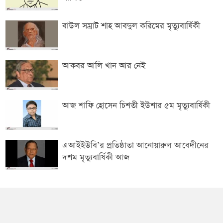
বাউল সম্রাট শাহ আবদুল করিমের মৃত্যুবার্ষিকী
আকবর আলি খান আর নেই
আজ শাফি হোসেন চিশতী ইউশার ৫ম মৃত্যুবার্ষিকী
এআইইউবি’র প্রতিষ্ঠাতা আনোয়ারুল আবেদীনের
দশম মৃত্যুবার্ষিকী আজ