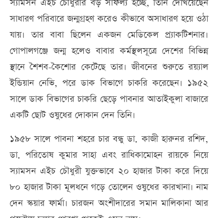
স্যামসন এইচ চৌধুরীর বড় সাফল্য হচ্ছে, তিনি দেখিয়েছেন
সাধারণ পরিবারে জন্মগ্রহণ করেও কীভাবে অসাধারণ হয়ে ওঠা
যায়। তার বাবা ছিলেন একজন মেডিকেল প্র্যাকটিশনার।
গোপালগঞ্জে জন্ম হলেও বাবার কর্মস্থলসূত্রে দেশের বিভিন্ন
স্থানে শৈশব-কৈশোর কেটেছে তার। জীবনের শুরুতে রয়্যাল
ইন্ডিয়ান নেভি, পরে ডাক বিভাগে চাকরি করেছেন। ১৯৫২
সালে ডাক বিভাগের চাকরি ছেড়ে পাবনার আতাইকুলা বাজারে
একটি ছোট ওষুধের দোকান দেন তিনি।
১৯৫৮ সালে পাবনা শহরে চার বন্ধু ডা. কাজী হারুনর রশিদ,
ডা. পরিতোষ কুমার সাহা এবং রাধিকামোহন রায়কে নিয়ে
স্যামসন এইচ চৌধুরী যুক্তভাবে ২০ হাজার টাকা করে দিয়ে
৮০ হাজার টাকা মূলধনে গড়ে তোলেন ওষুধের কারখানা। নাম
দেন স্কয়ার ফার্মা। চারজন অংশীদারের সমান মালিকানা আর