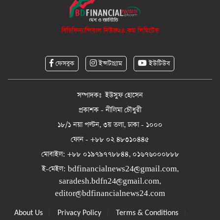
বিডিফিন্যান্সিয়াল নিউজ২৪.কম লিমিটেড
ফেসবুক
ইন্সটাগ্রাম
ইউটিউব
সম্পাদকঃ ইউসুফ হোসেন
প্রকাশক - নীলিমা চৌধুরী
১৮/১ নয়া পল্টন, ৩য় তলা, ঢাকা - ১০০০
ফোন - +৮৮ ০২ ৪৮৩১০৪৪৫
মোবাইল: +৮৮ ০১৯৭৯৭৭৮৮৪৪, ০১৬৭৬০০০৮৮৮
ই-মেইল:
bdfinancialnews24@gmail.com
,
saradesh.bdfn24@gmail.com
,
editor@bdfinancialnews24.com
|
|
|
About Us
Privacy Policy
Terms & Conditions