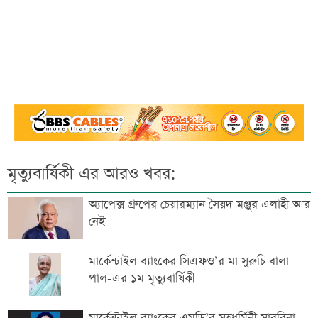
মৃত্যুবার্ষিকী এর আরও খবর:
অ্যাপেক্স গ্রুপের চেয়ারম্যান সৈয়দ মঞ্জুর এলাহী আর
নেই
মার্কেন্টাইল ব্যাংকের সিএফও’র মা সুরুচি বালা
পাল-এর ১ম মৃত্যুবার্ষিকী