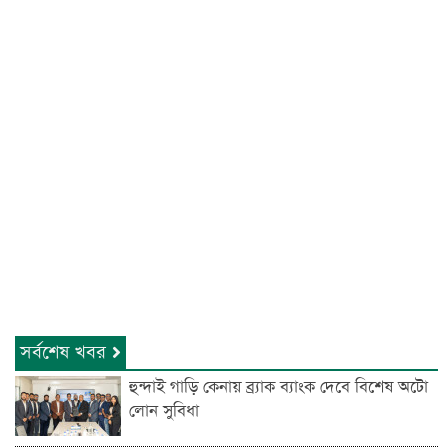
সর্বশেষ খবর
হুন্দাই গাড়ি কেনায় ব্র্যাক ব্যাংক দেবে বিশেষ অটো
লোন সুবিধা