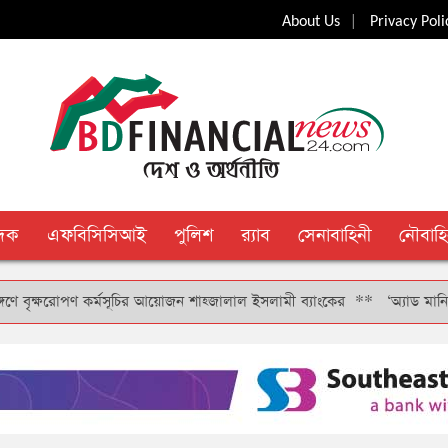
|
About Us
Privacy Poli
ুদক
এফবিসিসিআই
পুলিশ
র‍্যাব
সেনাবাহিনী
নৌবাহি
্ষরোপণ কর্মসূচির আয়োজন শাহ্জালাল ইসলামী ব্যাংকের
**
‘অ্যাড মানি’ সুবিধার