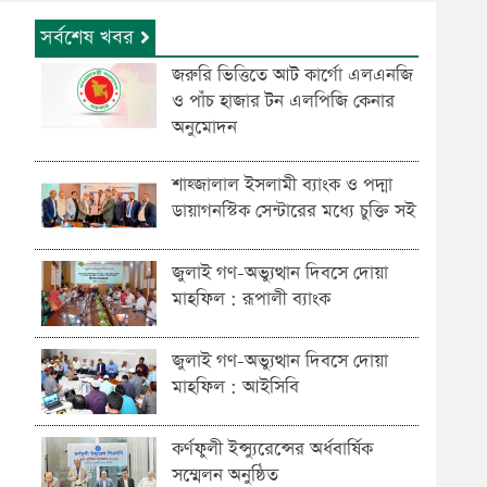
সর্বশেষ খবর
জরুরি ভিত্তিতে আট কার্গো এলএনজি
ও পাঁচ হাজার টন এলপিজি কেনার
অনুমোদন
শাহ্জালাল ইসলামী ব্যাংক ও পদ্মা
ডায়াগনস্টিক সেন্টারের মধ্যে চুক্তি সই
জুলাই গণ-অভ্যুত্থান দিবসে দোয়া
মাহফিল : রূপালী ব্যাংক
জুলাই গণ-অভ্যুত্থান দিবসে দোয়া
মাহফিল : আইসিবি
কর্ণফুলী ইন্স্যুরেন্সের অর্ধবার্ষিক
সম্মেলন অনুষ্ঠিত