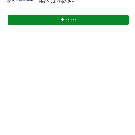
ডিএসইর অনুমোদন
সব খবর