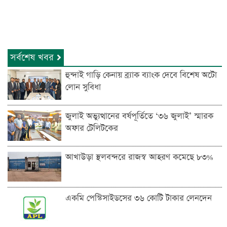
সর্বশেষ খবর
হুন্দাই গাড়ি কেনায় ব্র্যাক ব্যাংক দেবে বিশেষ অটো
লোন সুবিধা
জুলাই অভ্যুত্থানের বর্ষপূর্তিতে ‘৩৬ জুলাই’ স্মারক
অফার টেলিটকের
আখাউড়া স্থলবন্দরে রাজস্ব আহরণ কমেছে ৮৩%
একমি পেস্টিসাইডসের ৩৬ কোটি টাকার লেনদেন