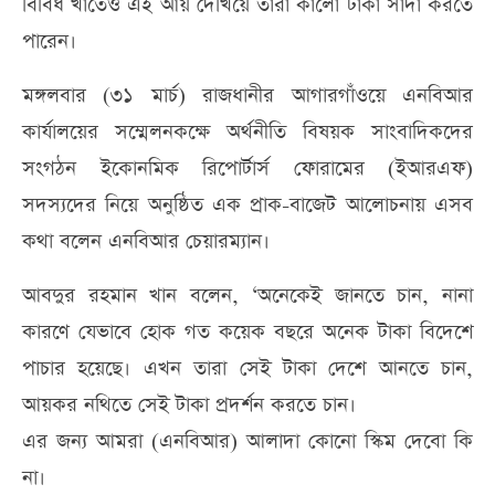
বিবিধ খাতেও এই আয় দেখিয়ে তারা কালো টাকা সাদা করতে
পারেন।
মঙ্গলবার (৩১ মার্চ) রাজধানীর আগারগাঁওয়ে এনবিআর
কার্যালয়ের সম্মেলনকক্ষে অর্থনীতি বিষয়ক সাংবাদিকদের
সংগঠন ইকোনমিক রিপোর্টার্স ফোরামের (ইআরএফ)
সদস্যদের নিয়ে অনুষ্ঠিত এক প্রাক-বাজেট আলোচনায় এসব
কথা বলেন এনবিআর চেয়ারম্যান।
আবদুর রহমান খান বলেন, ‘অনেকেই জানতে চান, নানা
কারণে যেভাবে হোক গত কয়েক বছরে অনেক টাকা বিদেশে
পাচার হয়েছে। এখন তারা সেই টাকা দেশে আনতে চান,
আয়কর নথিতে সেই টাকা প্রদর্শন করতে চান।
এর জন্য আমরা (এনবিআর) আলাদা কোনো স্কিম দেবো কি
না।