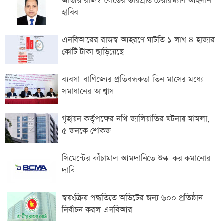
জাতীয় রাজস্ব বোর্ডের ভারপ্রাপ্ত চেয়ারম্যান আহসান
হাবিব
এনবিআরের রাজস্ব আহরণে ঘাটতি ১ লাখ ৪ হাজার
কোটি টাকা ছাড়িয়েছে
ব্যবসা-বাণিজ্যের প্রতিবন্ধকতা তিন মাসের মধ্যে
সমাধানের আশ্বাস
গৃহায়ন কর্তৃপক্ষের নথি জালিয়াতির ঘটনায় মামলা,
৫ জনকে শোকজ
সিমেন্টের কাঁচামাল আমদানিতে শুল্ক-কর কমানোর
দাবি
স্বয়ংক্রিয় পদ্ধতিতে অডিটের জন্য ৬০০ প্রতিষ্ঠান
নির্বাচন করল এনবিআর