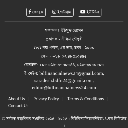
ফেসবুক
ইন্সটাগ্রাম
ইউটিউব
সম্পাদকঃ ইউসুফ হোসেন
প্রকাশক - নীলিমা চৌধুরী
১৮/১ নয়া পল্টন, ৩য় তলা, ঢাকা - ১০০০
ফোন - +৮৮ ০২ ৪৮৩১০৪৪৫
মোবাইল: +৮৮ ০১৯৭৯৭৭৮৮৪৪, ০১৬৭৬০০০৮৮৮
ই-মেইল:
bdfinancialnews24@gmail.com
,
saradesh.bdfn24@gmail.com
,
editor@bdfinancialnews24.com
|
|
|
About Us
Privacy Policy
Terms & Conditions
Contact Us
© সর্বস্বত্ব স্বত্বাধিকার সংরক্ষিত ২০১৫ - ২০২৫ । বিডিফিন্যান্সিয়ালনিউজ২৪.কম লিমিটেড
।