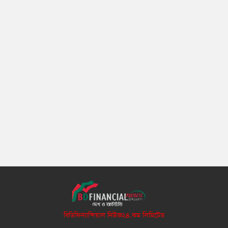
বিডিফিন্যান্সিয়াল নিউজ২৪.কম লিমিটেড