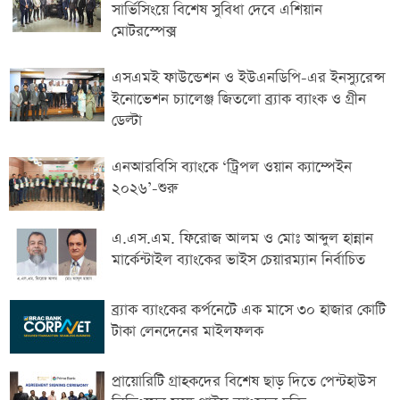
সার্ভিসিংয়ে বিশেষ সুবিধা দেবে এশিয়ান
মোটরস্পেক্স
এসএমই ফাউন্ডেশন ও ইউএনডিপি-এর ইনস্যুরেন্স
ইনোভেশন চ্যালেঞ্জ জিতলো ব্র্যাক ব্যাংক ও গ্রীন
ডেল্টা
এনআরবিসি ব্যাংকে ‘ট্রিপল ওয়ান ক্যাম্পেইন
২০২৬’-শুরু
এ.এস.এম. ফিরোজ আলম ও মোঃ আব্দুল হান্নান
মার্কেন্টাইল ব্যাংকের ভাইস চেয়ারম্যান নির্বাচিত
ব্র্যাক ব্যাংকের কর্পনেটে এক মাসে ৩০ হাজার কোটি
টাকা লেনদেনের মাইলফলক
প্রায়োরিটি গ্রাহকদের বিশেষ ছাড় দিতে পেন্টহাউস