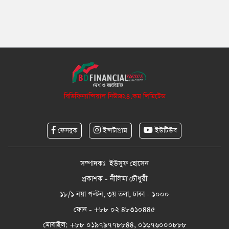
বিডিফিন্যান্সিয়াল নিউজ২৪.কম লিমিটেড
ফেসবুক
ইন্সটাগ্রাম
ইউটিউব
সম্পাদকঃ ইউসুফ হোসেন
প্রকাশক - নীলিমা চৌধুরী
১৮/১ নয়া পল্টন, ৩য় তলা, ঢাকা - ১০০০
ফোন - +৮৮ ০২ ৪৮৩১০৪৪৫
মোবাইল: +৮৮ ০১৯৭৯৭৭৮৮৪৪, ০১৬৭৬০০০৮৮৮