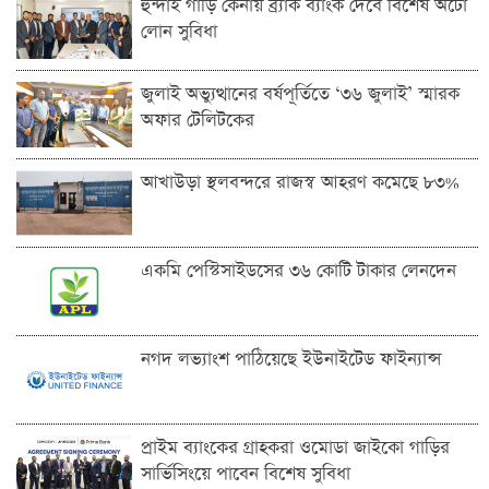
হুন্দাই গাড়ি কেনায় ব্র্যাক ব্যাংক দেবে বিশেষ অটো
লোন সুবিধা
জুলাই অভ্যুত্থানের বর্ষপূর্তিতে ‘৩৬ জুলাই’ স্মারক
অফার টেলিটকের
আখাউড়া স্থলবন্দরে রাজস্ব আহরণ কমেছে ৮৩%
একমি পেস্টিসাইডসের ৩৬ কোটি টাকার লেনদেন
নগদ লভ্যাংশ পাঠিয়েছে ইউনাইটেড ফাইন্যান্স
প্রাইম ব্যাংকের গ্রাহকরা ওমোডা জাইকো গাড়ির
সার্ভিসিংয়ে পাবেন বিশেষ সুবিধা