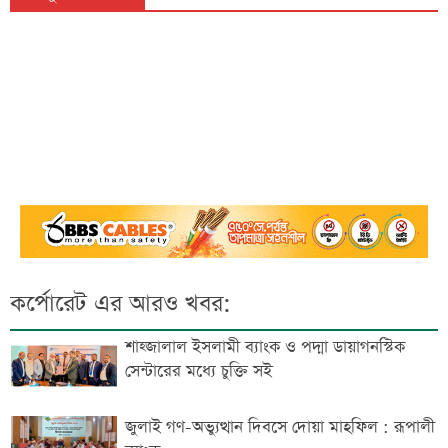
কর্পোরেট এর আরও খবর:
শাহ্জালাল ইসলামী ব্যাংক ও পদ্মা ডায়াগনস্টিক
সেন্টারের মধ্যে চুক্তি সই
জুলাই গণ-অভ্যুত্থান দিবসে দোয়া মাহফিল : রূপালী