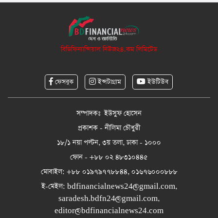
বিডিফিন্যান্সিয়াল নিউজ২৪.কম লিমিটেড
ফেসবুক
ইন্সটাগ্রাম
ইউটিউব
সম্পাদকঃ ইউসুফ হোসেন
প্রকাশক - নীলিমা চৌধুরী
১৮/১ নয়া পল্টন, ৩য় তলা, ঢাকা - ১০০০
ফোন - +৮৮ ০২ ৪৮৩১০৪৪৫
মোবাইল: +৮৮ ০১৯৭৯৭৭৮৮৪৪, ০১৬৭৬০০০৮৮৮
ই-মেইল:
bdfinancialnews24@gmail.com
,
saradesh.bdfn24@gmail.com
,
editor@bdfinancialnews24.com