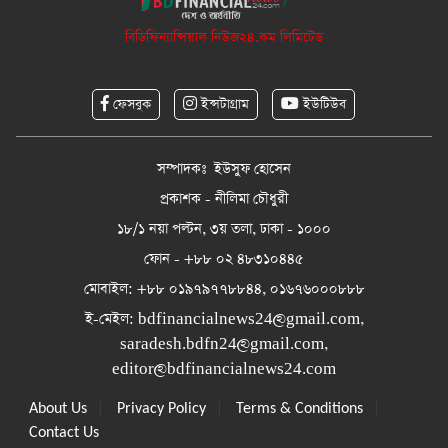
বিডিফিন্যান্সিয়াল নিউজ২৪.কম লিমিটেড
ফেসবুক
ইন্সটাগ্রাম
ইউটিউব
সম্পাদকঃ ইউসুফ হোসেন
প্রকাশক - নীলিমা চৌধুরী
১৮/১ নয়া পল্টন, ৩য় তলা, ঢাকা - ১০০০
ফোন - +৮৮ ০২ ৪৮৩১০৪৪৫
মোবাইল: +৮৮ ০১৯৭৯৭৭৮৮৪৪, ০১৬৭৬০০০৮৮৮
ই-মেইল:
bdfinancialnews24@gmail.com
,
saradesh.bdfn24@gmail.com
,
editor@bdfinancialnews24.com
|
|
|
About Us
Privacy Policy
Terms & Conditions
Contact Us