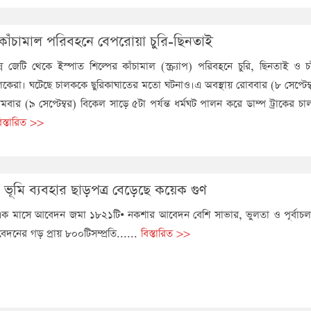
কাঁচামাল পরিবহনে বেপরোয়া চুরি-ছিনতাই
ন্ন জেটি থেকে ইস্পাত শিল্পের কাঁচামাল (স্ক্র্যাপ) পরিবহনে চুরি, ছিনতাই ও চ
চালকেরা। ঘটেছে চালককে ছুরিকাঘাতের মতো ঘটনাও।এ অবস্থায় রোববার (৮ সেপ্টেম
বার (৯ সেপ্টেম্বর) বিকেল সাড়ে ৫টা পর্যন্ত ধর্মঘট পালন করে ডাম্প ট্রাকের 
িস্তারিত >>
প ভূমি ব্যবহার ছাড়পত্র বেড়েছে কয়েক গুণ
 এক মাসে আবেদন জমা ১৮২১টি• নকশার আবেদন বেশি সাভার, ভুলতা ও পূর্বাচ
দনের গড় প্রায় ৮০০টিসম্প্রতি......
বিস্তারিত >>