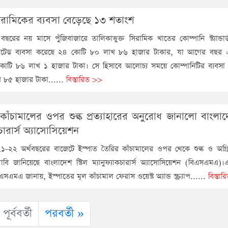
র্ড সিরামিকের ব্যবসা বেড়েছে ১৩ শতাংশ
ছরের নয় মাসে পুঁজিবাজারে তালিকাভুক্ত সিরামিক খাতের কোম্পানি স্ট্যান্ডার
জ লিমিটেড ব্যবসা করেছে ২৪ কোটি ৮০ লাখ ৮৬ হাজার টাকার, যা আগের বছ
োটি ৮৬ লাখ ১ হাজার টাকা। সে হিসাবে আলোচ্য সময়ে কোম্পানিটির ব্যবসা
 ৮৫ হাজার টাকা......
বিস্তারিত >>
কাঁচামালের ওপর শুল্ক প্রত্যাহারের অনুরোধ জানালো বাংলাদে
কচারার্স অ্যাসোসিয়েশন
২০২১-২২ অর্থবছরের বাজেটে ইস্পাত তৈরির কাঁচামালের ওপর থেকে শুল্ক ও অগ
 দাবি জানিয়েছে বাংলাদেশ স্টিল ম্যানুফ্যাকচারার্স অ্যাসোসিয়েশন (বিএসএমএ
বিএসএমএ জানায়, ইস্পাতের মূল কাঁচামাল ফেরাস ওয়েস্ট অ্যান্ড স্ক্র্যাপ......
বিস্তা
পূর্ববর্তী
পরবর্তী »