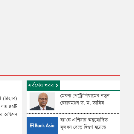
সর্বশেষ খবর
মেঘনা পেট্রোলিয়ামের নতুন
(রিহ্যাব)
চেয়ারম্যান ড. ম. তামিম
েলায় ৪২টি
রের রেডিসন
ব্যাংক এশিয়ার অনুমোদিত
মূলধন বেড়ে দ্বিগুণ হয়েছে