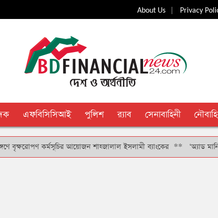
|
About Us
Privacy Poli
ুদক
এফবিসিসিআই
পুলিশ
র‍্যাব
সেনাবাহিনী
নৌবাহি
ৃক্ষরোপণ কর্মসূচির আয়োজন শাহ্জালাল ইসলামী ব্যাংকের
**
‘অ্যাড মানি’ সুবিধ