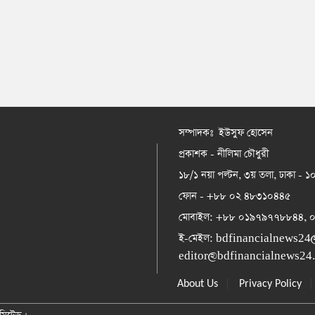
সম্পাদকঃ ইউসুফ হোসেন
প্রকাশক - নীলিমা চৌধুরী
১৮/১ নয়া পল্টন, ৩য় তলা, ঢাকা - 
ফোন - +৮৮ ০২ ৪৮৩১০৪৪৫
মোবাইল: +৮৮ ০১৯৭৯৭৭৮৮৪৪,
ই-মেইল:
bdfinancialnews24
editor@bdfinancialnews24
|
About Us
Privacy Policy