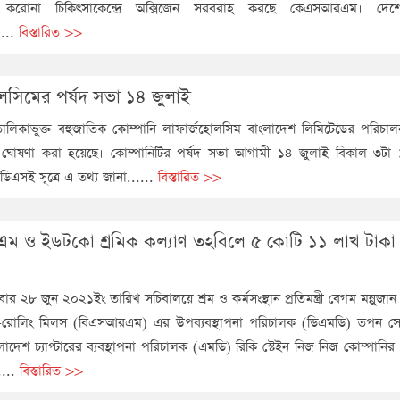
 করোনা চিকিৎসাকেন্দ্রে অক্সিজেন সরবরাহ করছে কেএসআরএম। দেশের
....
বিস্তারিত >>
লসিমের পর্ষদ সভা ১৪ জুলাই
তালিকাভুক্ত বহুজাতিক কোম্পানি লাফার্জহোলসিম বাংলাদেশ লিমিটেডের পরিচালন
ঘোষণা করা হয়েছে। কোম্পানিটির পর্ষদ সভা আগামী ১৪ জুলাই বিকাল ৩টা 
 ডিএসই সূত্রে এ তথ্য জানা......
বিস্তারিত >>
 ও ইডটকো শ্রমিক কল্যাণ তহবিলে ৫ কোটি ১১ লাখ টাকা 
 ২৮ জুন ২০২১ইং তারিখ সচিবালয়ে শ্রম ও কর্মসংস্থান প্রতিমন্ত্রী বেগম মন্নুজান
রি-রোলিং মিলস (বিএসআরএম) এর উপব্যবস্থাপনা পরিচালক (ডিএমডি) তপন সেন
দেশ চ্যাপ্টারের ব্যবস্থাপনা পরিচালক (এমডি) রিকি স্টেইন নিজ নিজ কোম্পানির
....
বিস্তারিত >>