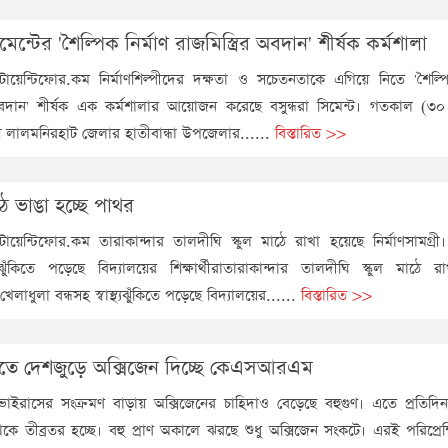
িমেন্টের 'শৈল্পিক নির্মাণ রাজমিস্ত্রির অবদান' শীর্ষক কর্মশালা
য়েন্টিফোর.কম নির্মাণশিল্পীদের দক্ষতা ও সচেতনতাকে এগিয়ে নিতে 'শৈল্পিক
র অবদান' শীর্ষক এক কর্মশালার আয়োজন করেছে বসুন্ধরা সিমেন্ট। গতকাল (৩০ 
যায় লালমনিরহাট জেলার হাতীবান্ধা উপজেলার......
বিস্তারিত >>
ে ভাঙা হচ্ছে পাথর
য়েন্টিফোর.কম তারাকান্দার তালদীঘি স্কুল মাঠে রাখা হয়েছে নির্মাণসামগ্রী।
্থ্যঝুঁকিতে পড়েছে বিদ্যালয়ের শিক্ষার্থীরাতারাকান্দার তালদীঘি স্কুল মাঠে 
। খেলাধুলা বন্ধসহ স্বাস্থ্যঝুঁকিতে পড়েছে বিদ্যালয়ের......
বিস্তারিত >>
চাতে দেশজুড়ে অক্সিজেন দিচ্ছে কেএসআরএম
াইরাসের সংক্রমণ বাড়ায় অক্সিজেনের চাহিদাও বেড়েছে বহুগুণ। এতে প্রতিদিন
কে তীব্রতর হচ্ছে। বহু প্রাণ অকালে ঝরছে শুধু অক্সিজেন সংকটে। এরই পরিপ্রেক্ষিতে