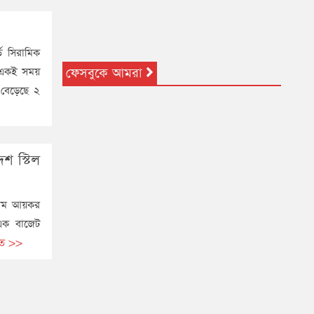
্ড সিরামিক
ফেসবুকে আমরা
র একই সময়
 বেড়েছে ২
শ স্টিল
্রিম আয়কর
)।এক বাজেট
রিত >>