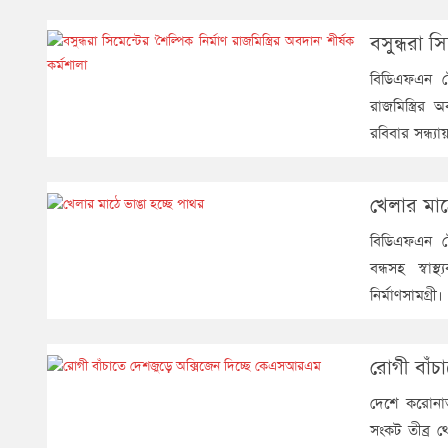
বসুন্ধরা স
বিডিএফএন টো
রাজমিস্ত্রি
রবিবার সন্ধ্
খেলার মাঠ
বিডিএফএন টো
বন্ধসহ স্বাস
নির্মাণসামগ্রী
রোগী বাঁ
দেশে করোনাভ
সংকট তীব্র থে