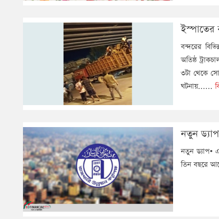
ইস্পাতের 
বন্দরের বিভি
অতিষ্ঠ ট্রাক
৩টা থেকে সোম
ঘটনায়......
ব
নতুন ড্যা
নতুন ড্যাপ•
তিন বছরে আবে