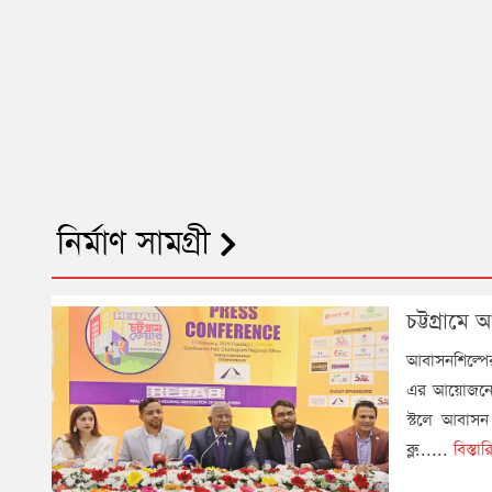
নির্মাণ সামগ্রী
চট্টগ্রামে
আবাসনশিল্পে
এর আয়োজনে চট
স্টলে আবাসন 
ব্লু......
বিস্ত