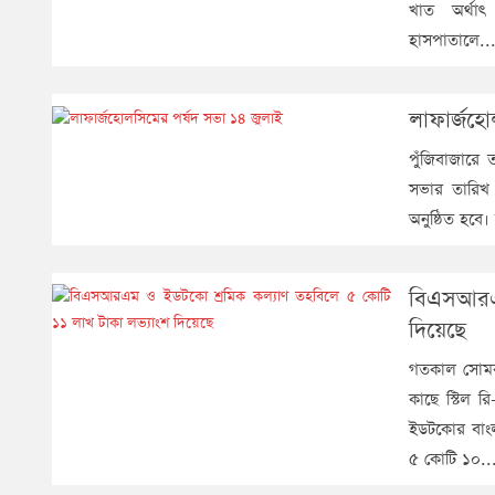
খাত অর্থাৎ
হাসপাতালে..
লাফার্জহো
পুঁজিবাজারে 
সভার তারিখ 
অনুষ্ঠিত হবে।
বিএসআরএম
দিয়েছে
গতকাল সোমবার
কাছে স্টিল 
ইডটকোর বাংলা
৫ কোটি ১০..