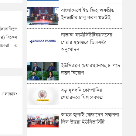
বাংলাদেশে ইও জি২ অফগ্রিড
ইনভার্টার চালু করল গুডউই
াঁদাবাজিতে
নাভানা ফার্মাসিউটিক্যালসের
্বর) বিকেল
শেয়ার হস্তান্তরে ডিএসইর
চালকেরা। এ
অনুমোদন
ইউসিএলে চেয়ারম্যানসহ ৪ পদে
নতুন নিয়োগ
বড় মূলধনি কোম্পানির
ল এলাকার•
শেয়ারদরে মিশ্র প্রবণতা
আহত জুলাই যোদ্ধাদের সম্মাননা
দিল উত্তরা ইউনিভার্সিটি