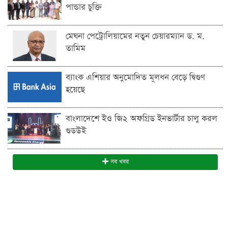
পান্ডার চুক্তি
মেঘনা পেট্রোলিয়ামের নতুন চেয়ারম্যান ড. ম.
তামিম
ব্যাংক এশিয়ার অনুমোদিত মূলধন বেড়ে দ্বিগুণ
হয়েছে
বাংলাদেশে ইও জি২ অফগ্রিড ইনভার্টার চালু করল
গুডউই
সব খবর