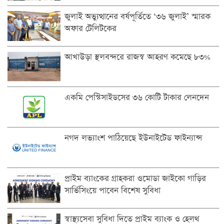
জুলাই অভ্যুত্থানের বর্ষপূর্তিতে ‘৩৬ জুলাই’ স্মারক
অফার টেলিটকের
আখাউড়া স্থলবন্দরে রাজস্ব আহরণ কমেছে ৮৩%
একমি পেস্টিসাইডসের ৩৬ কোটি টাকার লেনদেন
নগদ লভ্যাংশ পাঠিয়েছে ইউনাইটেড ফাইন্যান্স
প্রাইম ব্যাংকের গ্রাহকরা ওমোডা জাইকো গাড়ির
সার্ভিসিংয়ে পাবেন বিশেষ সুবিধা
স্বাস্থ্যসেবা সুবিধা দিতে প্রাইম ব্যাংক ও হেলথ