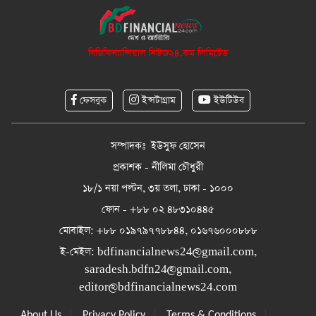
বিডিফিন্যান্সিয়াল নিউজ২৪.কম লিমিটেড
ফেসবুক
ইন্সটাগ্রাম
ইউটিউব
সম্পাদকঃ ইউসুফ হোসেন
প্রকাশক - নীলিমা চৌধুরী
১৮/১ নয়া পল্টন, ৩য় তলা, ঢাকা - ১০০০
ফোন - +৮৮ ০২ ৪৮৩১০৪৪৫
মোবাইল: +৮৮ ০১৯৭৯৭৭৮৮৪৪, ০১৬৭৬০০০৮৮৮
ই-মেইল:
bdfinancialnews24@gmail.com
,
saradesh.bdfn24@gmail.com
,
editor@bdfinancialnews24.com
|
|
|
About Us
Privacy Policy
Terms & Conditions