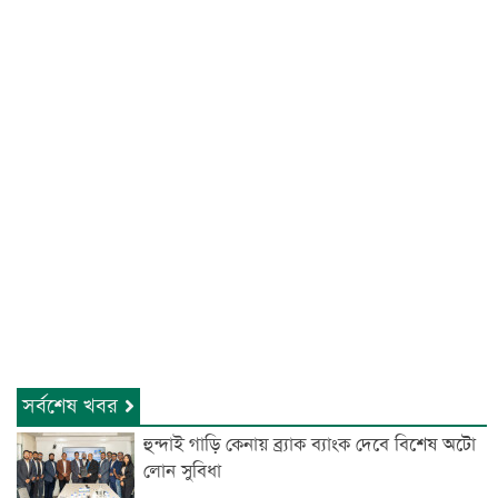
সর্বশেষ খবর
হুন্দাই গাড়ি কেনায় ব্র্যাক ব্যাংক দেবে বিশেষ অটো
লোন সুবিধা