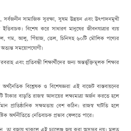
্ষণ, সর্বজনীন সামাজিক সুরক্ষা, সুষম উন্নয়ন এবং উৎপাদনমুখী
ত ইতিবাচক। বিশেষ করে সাধারণ মানুষের জীবনযাত্রার ব্যয়
 চাল, গম, আলু, পিঁয়াজ, তেল, চিনিসহ ৬০টি মৌলিক পণ্যের
ি অত্যন্ত সময়োপযোগী।
বরাহ এবং প্রতিবন্ধী শিক্ষার্থীদের জন্য অন্তর্ভুক্তিমূলক শিক্ষার
 অর্থনৈতিক বিশ্লেষক ও বিশেষজ্ঞরা এই বাজেট বাস্তবায়নের
কোটি টাকার বাড়তি রাজস্ব আদায়ের লক্ষ্যমাত্রা অর্জন করতে হলে
তমান প্রাতিষ্ঠানিক সক্ষমতায় বেশ কঠিন। রাজস্ব ঘাটতি হলে
টিক অর্থনীতিতে নেতিবাচক প্রভাব ফেলতে পারে।
 করছেন, তা বজায় থাকলে এই চ্যালেঞ্জ জয় করা অসম্ভব নয়। মূলত