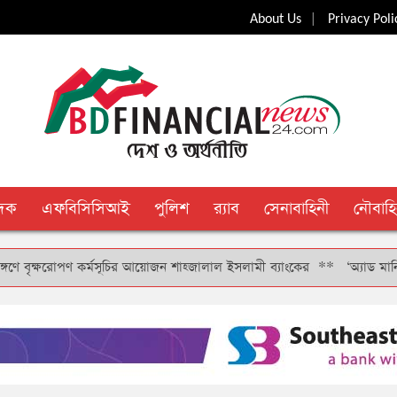
|
About Us
Privacy Poli
ুদক
এফবিসিসিআই
পুলিশ
র‍্যাব
সেনাবাহিনী
নৌবাহি
ষরোপণ কর্মসূচির আয়োজন শাহ্জালাল ইসলামী ব্যাংকের
**
‘অ্যাড মানি’ সুবিধার 