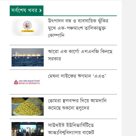
সর্বশেষ খবর
উৎপাদন বন্ধ ও ব্যবসায়িক ঝুঁকির
মুখে এক-পঞ্চমাংশ তালিকাভুক্ত
কোম্পানি
আরো এক কার্গো এলএনজি কিনছে
সরকার
মেঘনা লাইফের ঋণমান ‘‌এএ৩’
ভোমরা স্থলবন্দ‌র দিয়ে আমদা‌নি
ক‌মে‌ছে শুকনো হলুদের
সাউথইস্ট ইউনিভার্সিটিতে
আন্তঃবিশ্ববিদ্যালয় বাজেট