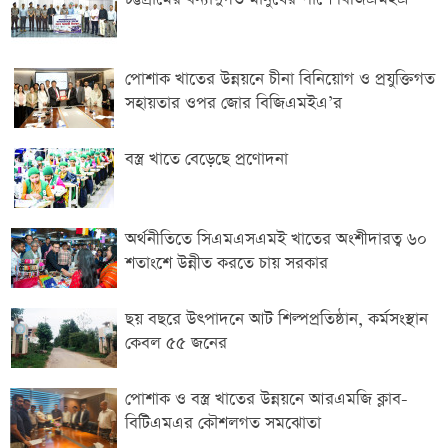
পোশাক খাতের উন্নয়নে চীনা বিনিয়োগ ও প্রযুক্তিগত
সহায়তার ওপর জোর বিজিএমইএ’র
বস্ত্র খাতে বেড়েছে প্রণোদনা
অর্থনীতিতে সিএমএসএমই খাতের অংশীদারত্ব ৬০
শতাংশে উন্নীত করতে চায় সরকার
ছয় বছরে উৎপাদনে আট শিল্পপ্রতিষ্ঠান, কর্মসংস্থান
কেবল ৫৫ জনের
পোশাক ও বস্ত্র খাতের উন্নয়নে আরএমজি ক্লাব-
বিটিএমএর কৌশলগত সমঝোতা