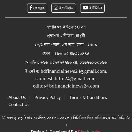
ফেসবুক
ইন্সটাগ্রাম
ইউটিউব
সম্পাদকঃ ইউসুফ হোসেন
প্রকাশক - নীলিমা চৌধুরী
১৮/১ নয়া পল্টন, ৩য় তলা, ঢাকা - ১০০০
ফোন - +৮৮ ০২ ৪৮৩১০৪৪৫
মোবাইল: +৮৮ ০১৯৭৯৭৭৮৮৪৪, ০১৬৭৬০০০৮৮৮
ই-মেইল:
bdfinancialnews24@gmail.com
,
saradesh.bdfn24@gmail.com
,
editor@bdfinancialnews24.com
|
|
|
About Us
Privacy Policy
Terms & Conditions
Contact Us
© সর্বস্বত্ব স্বত্বাধিকার সংরক্ষিত ২০১৫ - ২০২৫ । বিডিফিন্যান্সিয়ালনিউজ২৪.কম লিমিটেড
।