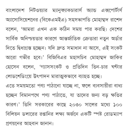
বাংলাদেশ নিটওয়্যার ম্যানুফ্যাকচারার্স অ্যান্ড এক্সপোর্টার্স
অ্যাসোসিয়েশনের (বিকেএমইএ) সহসভাপতি মোহাম্মদ রাশেদ
বলেন, ‘আমরা এখন এক কঠিন সময় পার করছি। দেশের
সার্বিক অনিশ্চয়তার কারণে আন্তর্জাতিক ক্রেতারা নতুন অর্ডার
দিতে দ্বিধাগ্রস্ত হচ্ছেন। যদি দ্রুত সমাধান না আসে, এই সংকট
আরো গভীর হবে।’ বিজিবিএর মহাসচিব মোহাম্মদ জাকির
হোসেন বলেন, ‘গ্যাসসংকট ও প্রতিদিন তিন-চার ঘণ্টার
লোডশেডিংয়ে উৎপাদন মারাত্মকভাবে ব্যাহত হচ্ছে।
এতে সময়মতো পণ্য পাঠানো যাচ্ছে না, ফলে ব্যবসায়ীরা বাধ্য
হচ্ছেন বিমানপথে পণ্য পাঠাতে, যা তাদের জন্য বড় ক্ষতির
কারণ।’ তিনি সরকারের কাছে ২০৩০ সালের মধ্যে ১০০
বিলিয়ন ডলারের রপ্তানির লক্ষ্য অর্জনে একটি স্পষ্ট রোডম্যাপ
প্রণয়নের আহবান জানান।