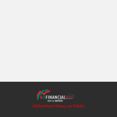
বিডিফিন্যান্সিয়াল নিউজ২৪.কম লিমিটেড