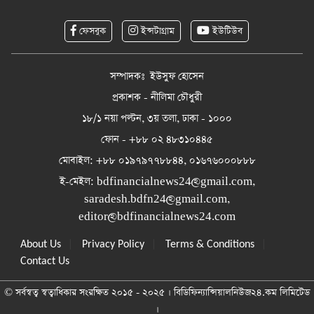
ফেসবুক
ইন্সটাগ্রাম
ইউটিউব
সম্পাদকঃ ইউসুফ হোসেন
প্রকাশক - নীলিমা চৌধুরী
১৮/১ নয়া পল্টন, ৩য় তলা, ঢাকা - ১০০০
ফোন - +৮৮ ০২ ৪৮৩১০৪৪৫
মোবাইল: +৮৮ ০১৯৭৯৭৭৮৮৪৪, ০১৬৭৬০০০৮৮৮
ই-মেইল:
bdfinancialnews24@gmail.com
,
saradesh.bdfn24@gmail.com
,
editor@bdfinancialnews24.com
|
|
|
About Us
Privacy Policy
Terms & Conditions
Contact Us
© সর্বস্বত্ব স্বত্বাধিকার সংরক্ষিত ২০১৫ - ২০২৫ । বিডিফিন্যান্সিয়ালনিউজ২৪.কম লিমিটেড
।