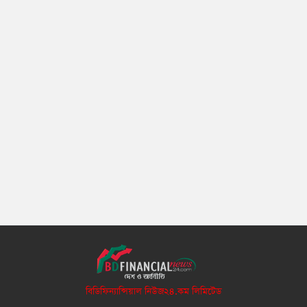
বিডিফিন্যান্সিয়াল নিউজ২৪.কম লিমিটেড