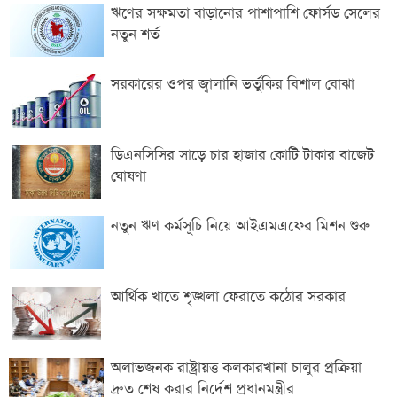
ঋণের সক্ষমতা বাড়ানোর পাশাপাশি ফোর্সড সেলের
নতুন শর্ত
সরকারের ওপর জ্বালানি ভর্তুকির বিশাল বোঝা
ডিএনসিসির সাড়ে চার হাজার কোটি টাকার বাজেট
ঘোষণা
নতুন ঋণ কর্মসূচি নিয়ে আইএমএফের মিশন শুরু
আর্থিক খাতে শৃঙ্খলা ফেরাতে কঠোর সরকার
অলাভজনক রাষ্ট্রায়ত্ত কলকারখানা চালুর প্রক্রিয়া
দ্রুত শেষ করার নির্দেশ প্রধানমন্ত্রীর