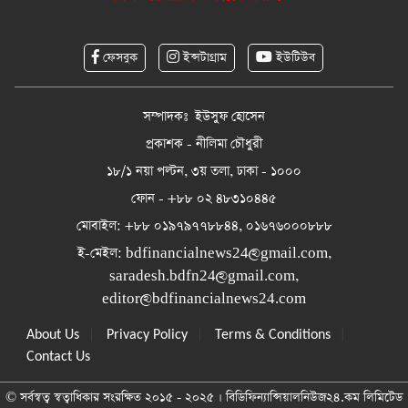
ফেসবুক
ইন্সটাগ্রাম
ইউটিউব
সম্পাদকঃ ইউসুফ হোসেন
প্রকাশক - নীলিমা চৌধুরী
১৮/১ নয়া পল্টন, ৩য় তলা, ঢাকা - ১০০০
ফোন - +৮৮ ০২ ৪৮৩১০৪৪৫
মোবাইল: +৮৮ ০১৯৭৯৭৭৮৮৪৪, ০১৬৭৬০০০৮৮৮
ই-মেইল:
bdfinancialnews24@gmail.com
,
saradesh.bdfn24@gmail.com
,
editor@bdfinancialnews24.com
|
|
|
About Us
Privacy Policy
Terms & Conditions
Contact Us
© সর্বস্বত্ব স্বত্বাধিকার সংরক্ষিত ২০১৫ - ২০২৫ । বিডিফিন্যান্সিয়ালনিউজ২৪.কম লিমিটেড