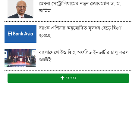
মেঘনা পেট্রোলিয়ামের নতুন চেয়ারম্যান ড. ম.
তামিম
ব্যাংক এশিয়ার অনুমোদিত মূলধন বেড়ে দ্বিগুণ
হয়েছে
বাংলাদেশে ইও জি২ অফগ্রিড ইনভার্টার চালু করল
গুডউই
সব খবর