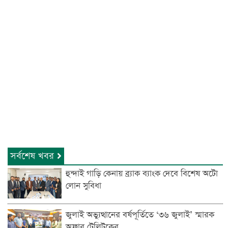
সর্বশেষ খবর
হুন্দাই গাড়ি কেনায় ব্র্যাক ব্যাংক দেবে বিশেষ অটো
লোন সুবিধা
জুলাই অভ্যুত্থানের বর্ষপূর্তিতে ‘৩৬ জুলাই’ স্মারক
অফার টেলিটকের