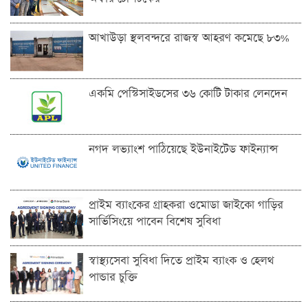
আখাউড়া স্থলবন্দরে রাজস্ব আহরণ কমেছে ৮৩%
একমি পেস্টিসাইডসের ৩৬ কোটি টাকার লেনদেন
নগদ লভ্যাংশ পাঠিয়েছে ইউনাইটেড ফাইন্যান্স
প্রাইম ব্যাংকের গ্রাহকরা ওমোডা জাইকো গাড়ির
সার্ভিসিংয়ে পাবেন বিশেষ সুবিধা
স্বাস্থ্যসেবা সুবিধা দিতে প্রাইম ব্যাংক ও হেলথ
পান্ডার চুক্তি