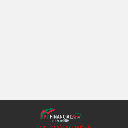
বিডিফিন্যান্সিয়াল নিউজ২৪.কম লিমিটেড