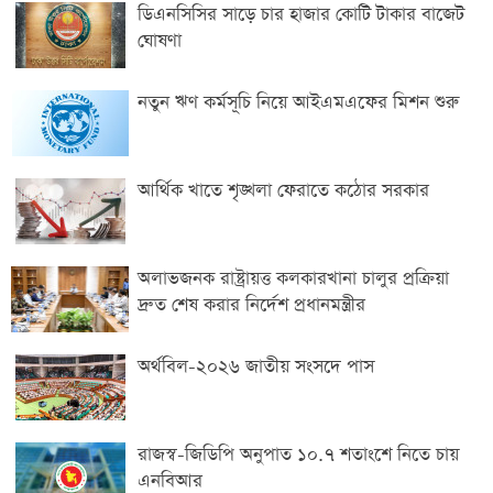
ডিএনসিসির সাড়ে চার হাজার কোটি টাকার বাজেট
ঘোষণা
নতুন ঋণ কর্মসূচি নিয়ে আইএমএফের মিশন শুরু
আর্থিক খাতে শৃঙ্খলা ফেরাতে কঠোর সরকার
অলাভজনক রাষ্ট্রায়ত্ত কলকারখানা চালুর প্রক্রিয়া
দ্রুত শেষ করার নির্দেশ প্রধানমন্ত্রীর
অর্থবিল-২০২৬ জাতীয় সংসদে পাস
রাজস্ব-জিডিপি অনুপাত ১০.৭ শতাংশে নিতে চায়
এনবিআর