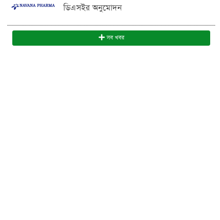
ডিএসইর অনুমোদন
সব খবর