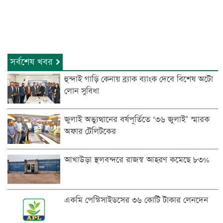
সর্বশেষ খবর
হুন্দাই গাড়ি কেনায় ব্র্যাক ব্যাংক দেবে বিশেষ অটো
লোন সুবিধা
জুলাই অভ্যুত্থানের বর্ষপূর্তিতে ‘৩৬ জুলাই’ স্মারক
অফার টেলিটকের
আখাউড়া স্থলবন্দরে রাজস্ব আহরণ কমেছে ৮৩%
একমি পেস্টিসাইডসের ৩৬ কোটি টাকার লেনদেন