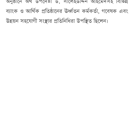
অনুষ্ঠানে অর্থ উপদেষ্টা ড. সালেহউদ্দিন আহমেদসহ বিভিন্ন
ব্যাংক ও আর্থিক প্রতিষ্ঠানের ঊর্ধ্বতন কর্মকর্তা, গবেষক এবং
উন্নয়ন সহযোগী সংস্থার প্রতিনিধিরা উপস্থিত ছিলেন।