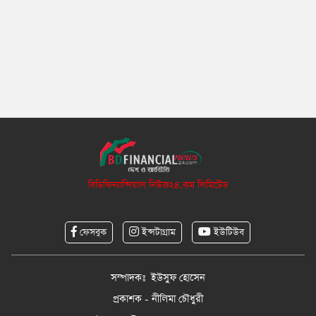
বিডিফিন্যান্সিয়াল নিউজ২৪.কম লিমিটেড
ফেসবুক
ইন্সটাগ্রাম
ইউটিউব
সম্পাদকঃ ইউসুফ হোসেন
প্রকাশক - নীলিমা চৌধুরী