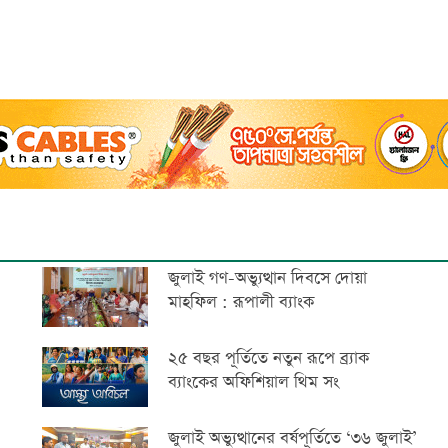
জুলাই গণ-অভ্যুত্থান দিবসে দোয়া
মাহফিল : রূপালী ব্যাংক
২৫ বছর পূর্তিতে নতুন রূপে ব্র্যাক
ব্যাংকের অফিশিয়াল থিম সং
জুলাই অভ্যুত্থানের বর্ষপূর্তিতে ‘৩৬ জুলাই’