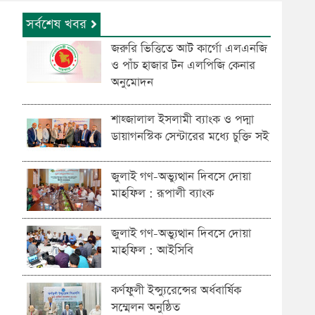
সর্বশেষ খবর
জরুরি ভিত্তিতে আট কার্গো এলএনজি
ও পাঁচ হাজার টন এলপিজি কেনার
অনুমোদন
শাহ্জালাল ইসলামী ব্যাংক ও পদ্মা
ডায়াগনস্টিক সেন্টারের মধ্যে চুক্তি সই
জুলাই গণ-অভ্যুত্থান দিবসে দোয়া
মাহফিল : রূপালী ব্যাংক
জুলাই গণ-অভ্যুত্থান দিবসে দোয়া
মাহফিল : আইসিবি
কর্ণফুলী ইন্স্যুরেন্সের অর্ধবার্ষিক
সম্মেলন অনুষ্ঠিত