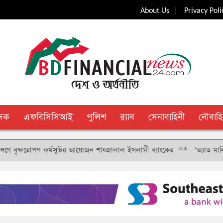
|
About Us
Privacy Poli
ুদক
এফবিসিসিআই
পুলিশ
র‍্যাব
সেনাবাহিনী
নৌবাহি
ক্ষরোপণ কর্মসূচির আয়োজন শাহ্জালাল ইসলামী ব্যাংকের
**
‘অ্যাড মানি’ সুবিধা