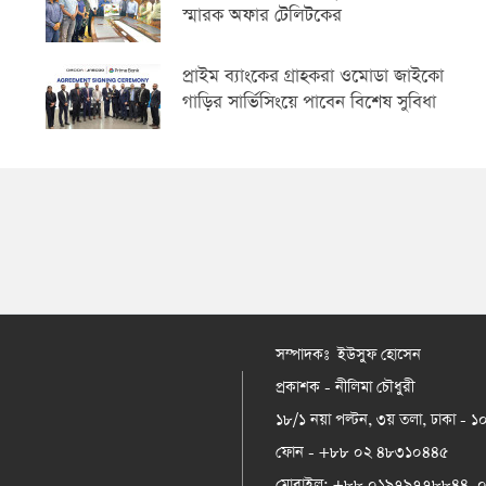
স্মারক অফার টেলিটকের
প্রাইম ব্যাংকের গ্রাহকরা ওমোডা জাইকো
গাড়ির সার্ভিসিংয়ে পাবেন বিশেষ সুবিধা
সম্পাদকঃ ইউসুফ হোসেন
প্রকাশক - নীলিমা চৌধুরী
১৮/১ নয়া পল্টন, ৩য় তলা, ঢাকা - 
ফোন - +৮৮ ০২ ৪৮৩১০৪৪৫
মোবাইল: +৮৮ ০১৯৭৯৭৭৮৮৪৪,