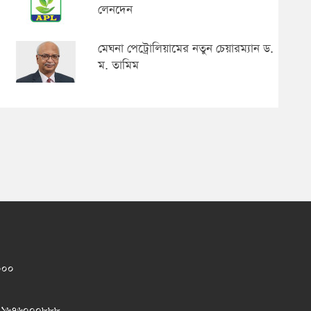
লেনদেন
মেঘনা পেট্রোলিয়ামের নতুন চেয়ারম্যান ড.
ম. তামিম
১০০০
 ০১৬৭৬০০০৮৮৮