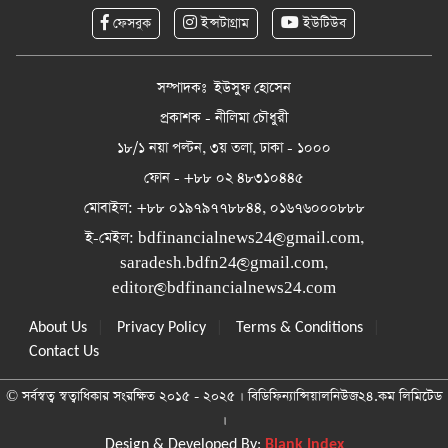
ফেসবুক
ইন্সটাগ্রাম
ইউটিউব
সম্পাদকঃ ইউসুফ হোসেন
প্রকাশক - নীলিমা চৌধুরী
১৮/১ নয়া পল্টন, ৩য় তলা, ঢাকা - ১০০০
ফোন - +৮৮ ০২ ৪৮৩১০৪৪৫
মোবাইল: +৮৮ ০১৯৭৯৭৭৮৮৪৪, ০১৬৭৬০০০৮৮৮
ই-মেইল:
bdfinancialnews24@gmail.com
,
saradesh.bdfn24@gmail.com
,
editor@bdfinancialnews24.com
|
|
|
About Us
Privacy Policy
Terms & Conditions
Contact Us
© সর্বস্বত্ব স্বত্বাধিকার সংরক্ষিত ২০১৫ - ২০২৫ । বিডিফিন্যান্সিয়ালনিউজ২৪.কম লিমিটেড
।
Design & Developed By:
Blank Index