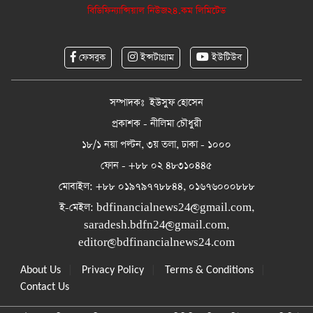
বিডিফিন্যান্সিয়াল নিউজ২৪.কম লিমিটেড
ফেসবুক
ইন্সটাগ্রাম
ইউটিউব
সম্পাদকঃ ইউসুফ হোসেন
প্রকাশক - নীলিমা চৌধুরী
১৮/১ নয়া পল্টন, ৩য় তলা, ঢাকা - ১০০০
ফোন - +৮৮ ০২ ৪৮৩১০৪৪৫
মোবাইল: +৮৮ ০১৯৭৯৭৭৮৮৪৪, ০১৬৭৬০০০৮৮৮
ই-মেইল:
bdfinancialnews24@gmail.com
,
saradesh.bdfn24@gmail.com
,
editor@bdfinancialnews24.com
|
|
|
About Us
Privacy Policy
Terms & Conditions
Contact Us