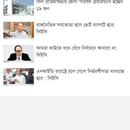
বিনা প্রতিদ্বন্দ্বিতায় জেলা পরিষদ চেয়ারম্যান হচ্ছেন
১৯ জন
রাজনৈতিক সমঝোতা হলে ভোট ব্যালটে হবে:
সিইসি
আমরা কাউকে ধরে-বেঁধে নির্বাচনে আনবো না:
সিইসি
এনআইডি স্বরাষ্ট্রে চলে গেলে নির্ভরশীলতা বাধাগ্রস্ত
হবে : সিইসি