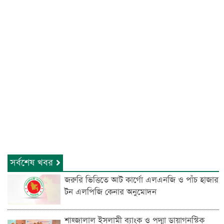
সর্বশেষ খবর
জরুরি ভিত্তিতে আট কার্গো এলএনজি ও পাঁচ হাজার
টন এলপিজি কেনার অনুমোদন
শাহ্জালাল ইসলামী ব্যাংক ও পদ্মা ডায়াগনস্টিক