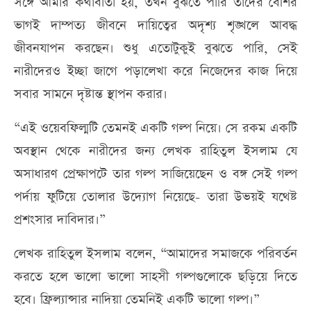
সঙ্গে আমার কথাবার্তা হয়, তখন বুঝতে পারি তাদের বেশির
ভাগই দাম্পত্য জীবনে দায়িত্বের অদৃশ্য শৃঙ্খলে আবদ্ধ
জীবনযাপন করছেন। শুধু এতোটুকুই বুঝতে পারি, সেই
নারীদেরও ইচ্ছা জাগে পড়ালেখা করে নিজেদের কাজ দিয়ে
সবার সামনে দৃষ্টান্ত স্থাপন করার।
“এই ওয়েবফিল্মটি তেমনই একটি গল্প নিয়ে। সে রকম একটি
অবস্থান থেকে নারীদের জন্য লেখক রাহিতুল ইসলাম যে
অসাধারণ প্রেক্ষাপটে তার গল্প সাজিয়েছেন ও বঙ্গ সেই গল্প
পর্দায় ফুটিয়ে তোলার উদ্যোগ নিয়েছে- তারা উভয়ই যথেষ্ট
প্রশংসার দাবিদার।”
লেখক রাহিতুল ইসলাম বলেন, “আমাদের সমাজকে পরিবর্তন
করতে হলে ভালো ভালো সাহসী গল্পগুলোকে ছড়িয়ে দিতে
হবে। ফ্রিল্যান্সার নাদিয়া তেমনিই একটি ভালো গল্প।”