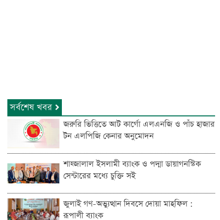
সর্বশেষ খবর
জরুরি ভিত্তিতে আট কার্গো এলএনজি ও পাঁচ হাজার
টন এলপিজি কেনার অনুমোদন
শাহ্জালাল ইসলামী ব্যাংক ও পদ্মা ডায়াগনস্টিক
সেন্টারের মধ্যে চুক্তি সই
জুলাই গণ-অভ্যুত্থান দিবসে দোয়া মাহফিল :
রূপালী ব্যাংক