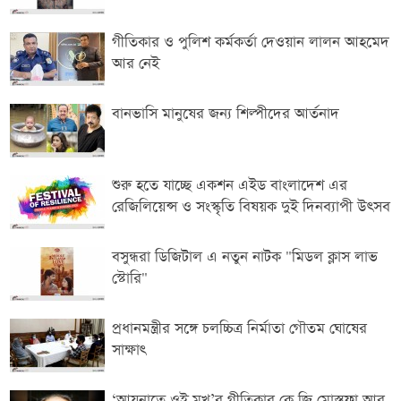
গীতিকার ও পুলিশ কর্মকর্তা দেওয়ান লালন আহমেদ
আর নেই
বানভাসি মানুষের জন্য শিল্পীদের আর্তনাদ
শুরু হতে যাচ্ছে একশন এইড বাংলাদেশ এর
রেজিলিয়েন্স ও সংস্কৃতি বিষয়ক দুই দিনব্যাপী উৎসব
বসুন্ধরা ডিজিটাল এ নতুন নাটক "মিডল ক্লাস লাভ
স্টোরি"
প্রধানমন্ত্রীর সঙ্গে চলচ্চিত্র নির্মাতা গৌতম ঘোষের
সাক্ষাৎ
‘আয়নাতে ওই মুখ’র গীতিকার কে জি মোস্তফা আর