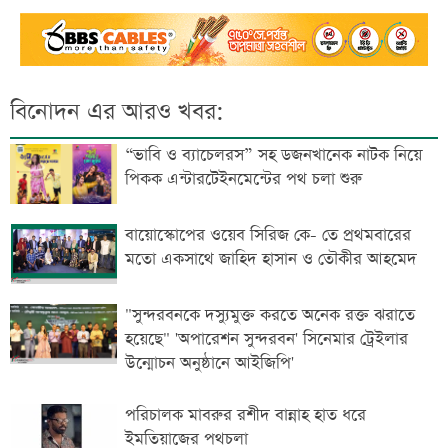
বিনোদন এর আরও খবর:
“ভাবি ও ব্যাচেলরস” সহ ডজনখানেক নাটক নিয়ে
পিকক এন্টারটেইনমেন্টের পথ চলা শুরু
বায়োস্কোপের ওয়েব সিরিজ কে- তে প্রথমবারের
মতো একসাথে জাহিদ হাসান ও তৌকীর আহমেদ
"সুন্দরবনকে দস্যুমুক্ত করতে অনেক রক্ত ঝরাতে
হয়েছে" 'অপারেশন সুন্দরবন' সিনেমার ট্রেইলার
উন্মোচন অনুষ্ঠানে আইজিপি'
পরিচালক মাবরুর রশীদ বান্নাহ হাত ধরে
ইমতিয়াজের পথচলা