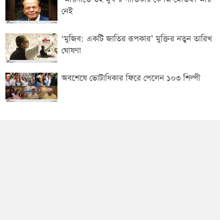
নেই
‘মুজিব: একটি জাতির রূপকার’ মুক্তির নতুন তারিখ
ঘোষণা
অবশেষে ভোটাধিকার ফিরে পেলেন ১০৩ শিল্পী