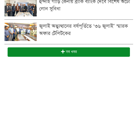
হুন্দাই গাড়ি কেনায় ব্র্যাক ব্যাংক দেবে বিশেষ অটো
লোন সুবিধা
জুলাই অভ্যুত্থানের বর্ষপূর্তিতে ‘৩৬ জুলাই’ স্মারক
অফার টেলিটকের
সব খবর