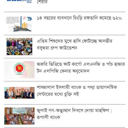
শেয়ার
১৪ বছরের ব্যবধানে চিংড়ি রফতানি কমেছে ৬২%
এতিম শিশুদের মুখে হাসি ফোটাচ্ছে আনভীর
বসুন্ধরা গ্রুপ ফাউন্ডেশন
জরুরি ভিত্তিতে আট কার্গো এলএনজি ও পাঁচ হাজার
টন এলপিজি কেনার অনুমোদন
শাহ্জালাল ইসলামী ব্যাংক ও পদ্মা ডায়াগনস্টিক
সেন্টারের মধ্যে চুক্তি সই
জুলাই গণ-অভ্যুত্থান দিবসে দোয়া মাহফিল :
রূপালী ব্যাংক