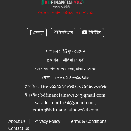
বিডিফিন্যান্সিয়াল নিউজ২৪.কম লিমিটেড
ফেসবুক
ইন্সটাগ্রাম
ইউটিউব
সম্পাদকঃ ইউসুফ হোসেন
প্রকাশক - নীলিমা চৌধুরী
১৮/১ নয়া পল্টন, ৩য় তলা, ঢাকা - ১০০০
ফোন - +৮৮ ০২ ৪৮৩১০৪৪৫
মোবাইল: +৮৮ ০১৯৭৯৭৭৮৮৪৪, ০১৬৭৬০০০৮৮৮
ই-মেইল:
bdfinancialnews24@gmail.com
,
saradesh.bdfn24@gmail.com
,
editor@bdfinancialnews24.com
|
|
|
About Us
Privacy Policy
Terms & Conditions
Contact Us