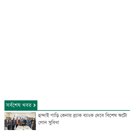
সর্বশেষ খবর
হুন্দাই গাড়ি কেনায় ব্র্যাক ব্যাংক দেবে বিশেষ অটো
লোন সুবিধা