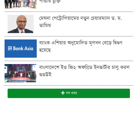
পান্ডার চুক্তি
মেঘনা পেট্রোলিয়ামের নতুন চেয়ারম্যান ড. ম.
তামিম
ব্যাংক এশিয়ার অনুমোদিত মূলধন বেড়ে দ্বিগুণ
হয়েছে
বাংলাদেশে ইও জি২ অফগ্রিড ইনভার্টার চালু করল
গুডউই
সব খবর