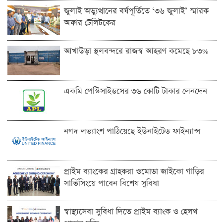
জুলাই অভ্যুত্থানের বর্ষপূর্তিতে ‘৩৬ জুলাই’ স্মারক
অফার টেলিটকের
আখাউড়া স্থলবন্দরে রাজস্ব আহরণ কমেছে ৮৩%
একমি পেস্টিসাইডসের ৩৬ কোটি টাকার লেনদেন
নগদ লভ্যাংশ পাঠিয়েছে ইউনাইটেড ফাইন্যান্স
প্রাইম ব্যাংকের গ্রাহকরা ওমোডা জাইকো গাড়ির
সার্ভিসিংয়ে পাবেন বিশেষ সুবিধা
স্বাস্থ্যসেবা সুবিধা দিতে প্রাইম ব্যাংক ও হেলথ