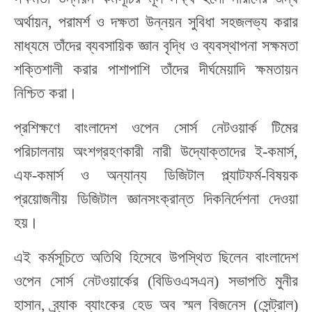
অর্থায়ন, পরামর্শ ও দক্ষতা উন্নয়ন সুবিধা সহজলভ্য করার
মাধ্যমে তাঁদের
ব্যবসায়িক জ্ঞান বৃদ্ধি
ও
ব্যবস্থাপনা সক্ষমতা
শক্তিশালী করা
র পাশাপাশি তাঁদের
দীর্ঘমেয়াদি ক্ষমতায়ন
নিশ্চিত করা।
প্রশিক্ষণে
বাংলাদেশ ওপেন সোর্স নেটওয়ার্ক টিমের
পরিচালনায়
অংশগ্রহণকারী
নারী উদ্যোক্তাদের
ই-কমার্স
,
এফ-কমার্স ও অন্যান্য ডিজিটাল প্ল্যাটফর্ম
-বিষয়ক
প্রয়োজনীয় ডিজিটাল জ্ঞানসংক্রান্ত দিকনির্দেশনা দেওয়া
হয়।
এই
কর্মসূ
চিতে অতিথি হিসেবে
উপস্থিত ছিলেন বাংলাদেশ
ওপেন সোর্স নেটওয়ার্কের (বিডিওএসএন) সভাপতি মুনীর
হাসান
,
ব্র্যাক ব্যাংকের হেড অব স্মল বিজনেস (সেন্ট্রাল)