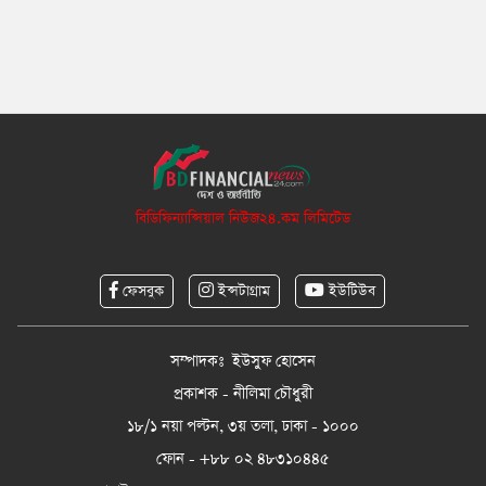
বিডিফিন্যান্সিয়াল নিউজ২৪.কম লিমিটেড
ফেসবুক
ইন্সটাগ্রাম
ইউটিউব
সম্পাদকঃ ইউসুফ হোসেন
প্রকাশক - নীলিমা চৌধুরী
১৮/১ নয়া পল্টন, ৩য় তলা, ঢাকা - ১০০০
ফোন - +৮৮ ০২ ৪৮৩১০৪৪৫