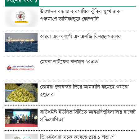
সর্বশেষ খবর
উৎপাদন বন্ধ ও ব্যবসায়িক ঝুঁকির মুখে এক-
পঞ্চমাংশ তালিকাভুক্ত কোম্পানি
আরো এক কার্গো এলএনজি কিনছে সরকার
মেঘনা লাইফের ঋণমান ‘‌এএ৩’
ভোমরা স্থলবন্দ‌র দিয়ে আমদা‌নি ক‌মে‌ছে শুকনো
হলুদের
সাউথইস্ট ইউনিভার্সিটিতে আন্তঃবিশ্ববিদ্যালয় বাজেট
প্রতিযোগিতা
ডিএসইএক্স সূচক কমেছে প্রায় ১ শতাংশ