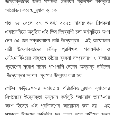
উদ্যোক্তাদের
জন্য
সক্ষমতা
উন্নয়ন প্রশিক্ষণ কর্মসূচির
আয়োজন করেছে ব্র্যাক ব্যাংক।
গত
২৫ থেকে ২৭ আগস্ট ২০২৫ নারায়ণগঞ্জ শিল্পকলা
একাডেমিতে অনুষ্ঠিত এই
তিন দিনব্যাপী চলা
কর্মসূচিতে
অংশ
নেন
৩৫ জন সম্ভাবনাময় নারী উদ্যোক্তা।
এই আয়োজনে
নারী উদ্যোক্তাদের
নিবিড় প্রশিক্ষণ
,
পরামর্শদান ও
নেটওয়ার্কিংয়ে
র
মাধ্যমে
তাঁদের
ব্যবসা সম্প্রসারণ
ও
বাজারে
প্রবেশের সুযোগ দানের পাশাপাশি দেশের অন্যান্য
না
রীদের
‘উদ্যোক্তা
স্বপ্ন
’ পূরণেও
উদ্বুদ্ধ
করা হয়।
গেটস ফাউন্ডেশনের সহায়তায়
পরিচালিত
ব্র্যাক ব্যাংকের
সিগনেচার
উদ্যোক্তা
উন্নয়ন
কর্মসূচি ‘আমরাই তারা’-এর
অংশ হিসেবে
এই
প্রশি
ক্ষণের
আয়োজন করা হয়। এই
সক্ষমতা উন্নয়ন কর্মসূচির মূল লক্ষ্য হলো নারীদের
জন্য