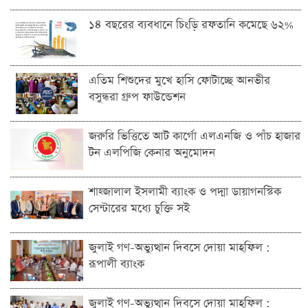
১৪ বছরের ব্যবধানে চিংড়ি রফতানি কমেছে ৬২%
এতিম শিশুদের মুখে হাসি ফোটাচ্ছে আনভীর
বসুন্ধরা গ্রুপ ফাউন্ডেশন
জরুরি ভিত্তিতে আট কার্গো এলএনজি ও পাঁচ হাজার
টন এলপিজি কেনার অনুমোদন
শাহ্জালাল ইসলামী ব্যাংক ও পদ্মা ডায়াগনস্টিক
সেন্টারের মধ্যে চুক্তি সই
জুলাই গণ-অভ্যুত্থান দিবসে দোয়া মাহফিল :
রূপালী ব্যাংক
জুলাই গণ-অভ্যুত্থান দিবসে দোয়া মাহফিল :