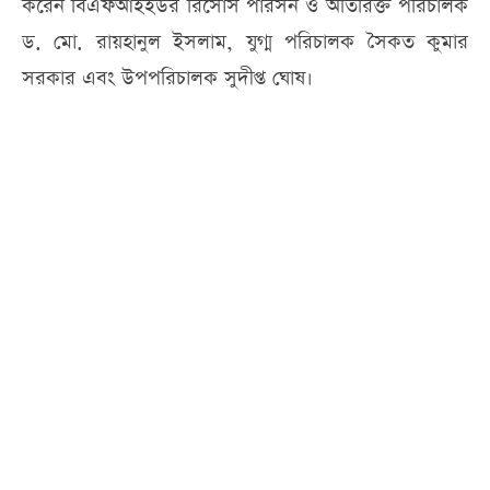
করেন বিএফআইইউর রিসোর্স পারসন ও অতিরিক্ত পরিচালক
ড. মো. রায়হানুল ইসলাম, যুগ্ম পরিচালক সৈকত কুমার
সরকার এবং উপপরিচালক সুদীপ্ত ঘোষ।