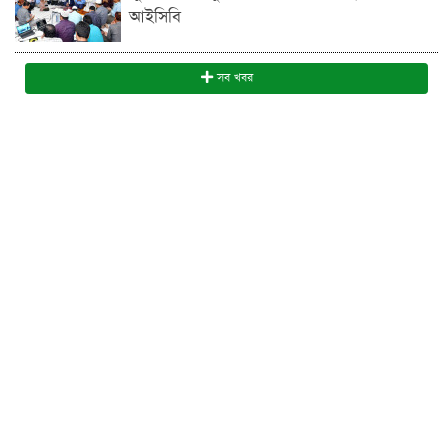
আইসিবি
সব খবর