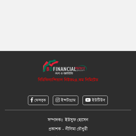
বিডিফিন্যান্সিয়াল নিউজ২৪.কম লিমিটেড
ফেসবুক
ইন্সটাগ্রাম
ইউটিউব
সম্পাদকঃ ইউসুফ হোসেন
প্রকাশক - নীলিমা চৌধুরী