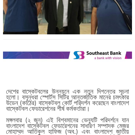
দেশের বাস্কেটবলের উন্নয়নে এক নতুন দিগন্তের সূচনা
হলো। বসুন্ধরা স্পোর্টস সিটির আন্তর্জাতিক মানের চমৎকার
উডেন (কাঠের) বাস্কেটবল কোর্ট পরিদর্শন করেছেন বাংলাদেশ
বাস্কেটবল ফেডারেশনের শীর্ষ কর্মকর্তারা।
মঙ্গলবার (২ জুন) এই বিশ্বমানের ভেন্যুটি পরিদর্শনে যান
বাংলাদেশ বাস্কেটবল ফেডারেশনের সাধারণ সম্পাদক মেজর
মোহাম্মদ আতিকুল হাফিজ (অব.) এবং বাংলাদেশ জাতীয়