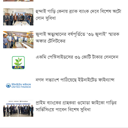
হুন্দাই গাড়ি কেনায় ব্র্যাক ব্যাংক দেবে বিশেষ অটো
লোন সুবিধা
জুলাই অভ্যুত্থানের বর্ষপূর্তিতে ‘৩৬ জুলাই’ স্মারক
অফার টেলিটকের
একমি পেস্টিসাইডসের ৩৬ কোটি টাকার লেনদেন
নগদ লভ্যাংশ পাঠিয়েছে ইউনাইটেড ফাইন্যান্স
প্রাইম ব্যাংকের গ্রাহকরা ওমোডা জাইকো গাড়ির
সার্ভিসিংয়ে পাবেন বিশেষ সুবিধা