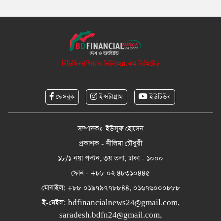
বিডিফিন্যান্সিয়াল নিউজ২৪.কম লিমিটেড
ফেসবুক
ইন্সটাগ্রাম
ইউটিউব
সম্পাদকঃ ইউসুফ হোসেন
প্রকাশক - নীলিমা চৌধুরী
১৮/১ নয়া পল্টন, ৩য় তলা, ঢাকা - ১০০০
ফোন - +৮৮ ০২ ৪৮৩১০৪৪৫
মোবাইল: +৮৮ ০১৯৭৯৭৭৮৮৪৪, ০১৬৭৬০০০৮৮৮
ই-মেইল:
bdfinancialnews24@gmail.com
,
saradesh.bdfn24@gmail.com
,