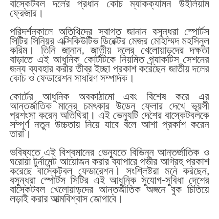
বাস্কেটবল দলের প্রধান কোচ ম্যাকক্যামন উইলিয়াম
ফ্রেজার।
পরিদর্শনকালে অতিথিদের স্বাগত জানান বসুন্ধরা স্পোর্টস
সিটির সিনিয়র এক্সিকিউটিভ ডিরেক্টর মেজর মোহাম্মদ মহসিনুল
করিম। তিনি জানান, জাতীয় দলের খেলোয়াড়দের দক্ষতা
বাড়াতে এই আধুনিক কোর্টটিকে নিয়মিত প্র্যাকটিস সেশনের
জন্য ব্যবহার করার তীব্র ইচ্ছা প্রকাশ করেছেন জাতীয় দলের
কোচ ও ফেডারেশন সাধারণ সম্পাদক।
কোর্টের আধুনিক অবকাঠামো এবং বিশেষ করে এর
আন্তর্জাতিক মানের চমৎকার উডেন ফ্লোর দেখে ভূয়সী
প্রশংসা করেন অতিথিরা। এই ভেন্যুটি দেশের বাস্কেটবলকে
সম্পূর্ণ নতুন উচ্চতায় নিয়ে যাবে বলে আশা প্রকাশ করেন
তারা।
ভবিষ্যতে এই বিশ্বমানের ভেন্যুতে বিভিন্ন আন্তর্জাতিক ও
ঘরোয়া টুর্নামেন্ট আয়োজন করার ব্যাপারে গভীর আগ্রহ প্রকাশ
করেছে বাস্কেটবল ফেডারেশন। সংশ্লিষ্টরা মনে করছেন,
বসুন্ধরা স্পোর্টস সিটির এই আধুনিক সুযোগ-সুবিধা দেশের
বাস্কেটবল খেলোয়াড়দের আন্তর্জাতিক অঙ্গনে বুক চিতিয়ে
লড়াই করার আত্মবিশ্বাস জোগাবে।