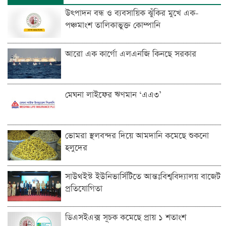
উৎপাদন বন্ধ ও ব্যবসায়িক ঝুঁকির মুখে এক-
পঞ্চমাংশ তালিকাভুক্ত কোম্পানি
আরো এক কার্গো এলএনজি কিনছে সরকার
মেঘনা লাইফের ঋণমান ‘‌এএ৩’
ভোমরা স্থলবন্দ‌র দিয়ে আমদা‌নি ক‌মে‌ছে শুকনো
হলুদের
সাউথইস্ট ইউনিভার্সিটিতে আন্তঃবিশ্ববিদ্যালয় বাজেট
প্রতিযোগিতা
ডিএসইএক্স সূচক কমেছে প্রায় ১ শতাংশ