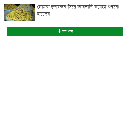
ভোমরা স্থলবন্দ‌র দিয়ে আমদা‌নি ক‌মে‌ছে শুকনো
হলুদের
সব খবর