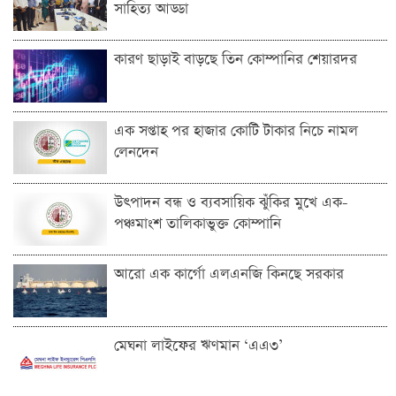
সাহিত্য আড্ডা
কারণ ছাড়াই বাড়ছে তিন কোম্পানির শেয়ারদর
এক সপ্তাহ পর হাজার কোটি টাকার নিচে নামল
লেনদেন
উৎপাদন বন্ধ ও ব্যবসায়িক ঝুঁকির মুখে এক-
পঞ্চমাংশ তালিকাভুক্ত কোম্পানি
আরো এক কার্গো এলএনজি কিনছে সরকার
মেঘনা লাইফের ঋণমান ‘‌এএ৩’