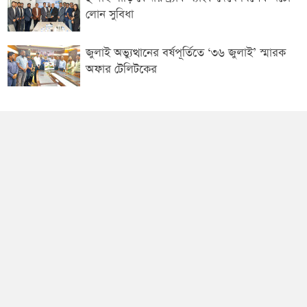
লোন সুবিধা
জুলাই অভ্যুত্থানের বর্ষপূর্তিতে ‘৩৬ জুলাই’ স্মারক
অফার টেলিটকের