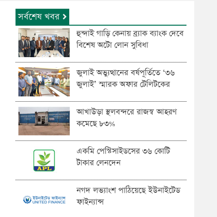
সর্বশেষ খবর
হুন্দাই গাড়ি কেনায় ব্র্যাক ব্যাংক দেবে
বিশেষ অটো লোন সুবিধা
জুলাই অভ্যুত্থানের বর্ষপূর্তিতে ‘৩৬
জুলাই’ স্মারক অফার টেলিটকের
আখাউড়া স্থলবন্দরে রাজস্ব আহরণ
কমেছে ৮৩%
একমি পেস্টিসাইডসের ৩৬ কোটি
টাকার লেনদেন
নগদ লভ্যাংশ পাঠিয়েছে ইউনাইটেড
ফাইন্যান্স