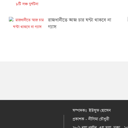
রাজধানীতে আজ চার ঘন্টা থাকবে না
গ্যাস
সম্পাদকঃ ইউসুফ হোসেন
প্রকাশক - নীলিমা চৌধুরী
১৮/১ নয়া পল্টন, ৩য় তলা, ঢাকা - 