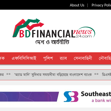
|
About Us
Privacy Poli
ুদক
এফবিসিসিআই
পুলিশ
র‍্যাব
সেনাবাহিনী
নৌবাহি
*
‘অ্যাড মানি’ সুবিধার সময়সীমা বড়িয়েছে বাংলাদেশ ব্যাংক
**
ডিএসইর সাবেক