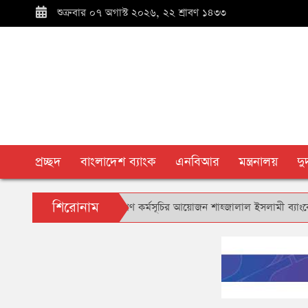
শুক্রবার ০৭ অগাস্ট ২০২৬, ২২ শ্রাবণ ১৪৩৩
প্রচ্ছদ
বাংলাদেশ ব্যাংক
এনবিআর
মন্ত্রনালয়
দ
শিরোনাম
ল স্টেশন প্রাঙ্গণে বৃক্ষরোপণ কর্মসূচির আয়োজন শাহ্জালাল ইসলামী ব্যাংকের
*