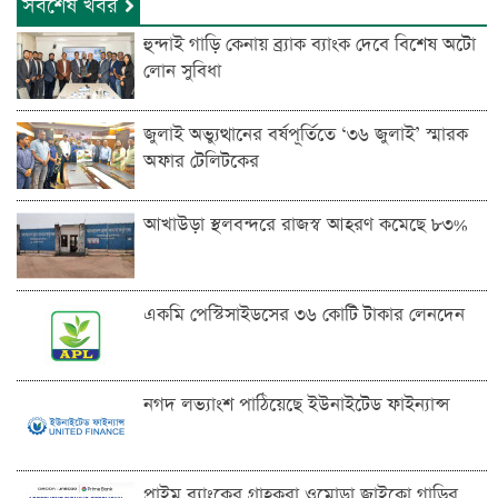
সর্বশেষ খবর
হুন্দাই গাড়ি কেনায় ব্র্যাক ব্যাংক দেবে বিশেষ অটো
লোন সুবিধা
জুলাই অভ্যুত্থানের বর্ষপূর্তিতে ‘৩৬ জুলাই’ স্মারক
অফার টেলিটকের
আখাউড়া স্থলবন্দরে রাজস্ব আহরণ কমেছে ৮৩%
একমি পেস্টিসাইডসের ৩৬ কোটি টাকার লেনদেন
নগদ লভ্যাংশ পাঠিয়েছে ইউনাইটেড ফাইন্যান্স
প্রাইম ব্যাংকের গ্রাহকরা ওমোডা জাইকো গাড়ির