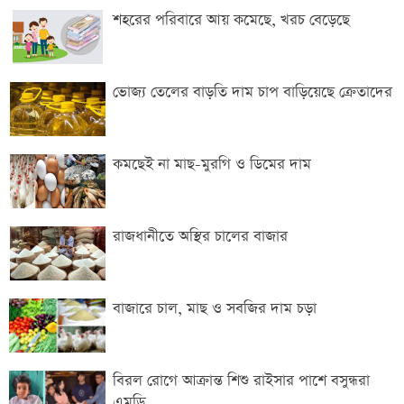
শহরের পরিবারে আয় কমেছে, খরচ বেড়েছে
ভোজ্য তেলের বাড়তি দাম চাপ বাড়িয়েছে ক্রেতাদের
কমছেই না মাছ-মুরগি ও ডিমের দাম
রাজধানীতে অস্থির চালের বাজার
বাজারে চাল, মাছ ও সবজির দাম চড়া
বিরল রোগে আক্রান্ত শিশু রাইসার পাশে বসুন্ধরা
এমডি