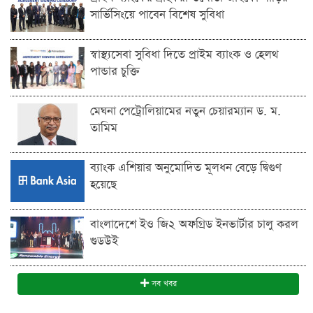
সার্ভিসিংয়ে পাবেন বিশেষ সুবিধা
স্বাস্থ্যসেবা সুবিধা দিতে প্রাইম ব্যাংক ও হেলথ
পান্ডার চুক্তি
মেঘনা পেট্রোলিয়ামের নতুন চেয়ারম্যান ড. ম.
তামিম
ব্যাংক এশিয়ার অনুমোদিত মূলধন বেড়ে দ্বিগুণ
হয়েছে
বাংলাদেশে ইও জি২ অফগ্রিড ইনভার্টার চালু করল
গুডউই
সব খবর