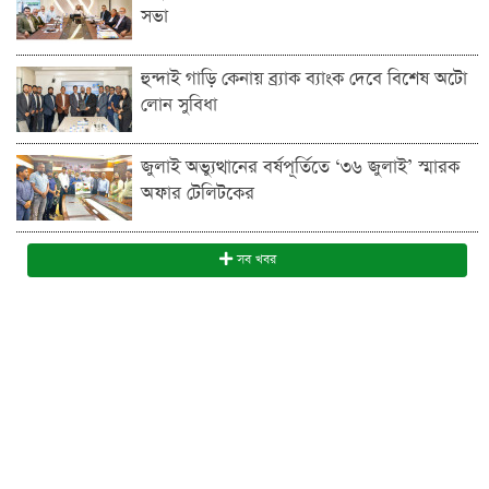
সভা
হুন্দাই গাড়ি কেনায় ব্র্যাক ব্যাংক দেবে বিশেষ অটো
লোন সুবিধা
জুলাই অভ্যুত্থানের বর্ষপূর্তিতে ‘৩৬ জুলাই’ স্মারক
অফার টেলিটকের
সব খবর