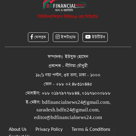
বিডিফিন্যান্সিয়াল নিউজ২৪.কম লিমিটেড
ফেসবুক
ইন্সটাগ্রাম
ইউটিউব
সম্পাদকঃ ইউসুফ হোসেন
প্রকাশক - নীলিমা চৌধুরী
১৮/১ নয়া পল্টন, ৩য় তলা, ঢাকা - ১০০০
ফোন - +৮৮ ০২ ৪৮৩১০৪৪৫
মোবাইল: +৮৮ ০১৯৭৯৭৭৮৮৪৪, ০১৬৭৬০০০৮৮৮
ই-মেইল:
bdfinancialnews24@gmail.com
,
saradesh.bdfn24@gmail.com
,
editor@bdfinancialnews24.com
|
|
|
About Us
Privacy Policy
Terms & Conditions