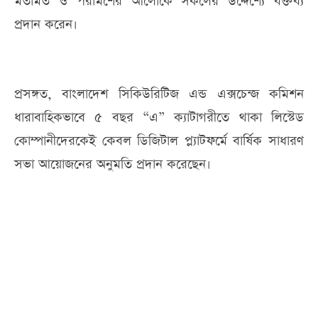
মতামত ও পরামর্শের আলোকে সকলের উদ্দেশ্যে বক্তব্য
প্রদান করেন।
প্রসঙ্গত, বাংলাদেশ সিকিউরিটিজ এন্ড এক্সচেন্জ কমিশন
ধারাবাহিকভাবে ৫ বছর “এ” ক্যাটাগরীতে থাকা লিস্টেড
কোম্পানীদেরকেই কেবল ডিজিটাল প্ল্যাটফর্মে বার্ষিক সাধারণ
সভা আয়োজনের অনুমতি প্রদান করেছেন।