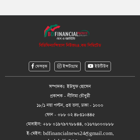
বিডিফিন্যান্সিয়াল নিউজ২৪.কম লিমিটেড
ফেসবুক
ইন্সটাগ্রাম
ইউটিউব
সম্পাদকঃ ইউসুফ হোসেন
প্রকাশক - নীলিমা চৌধুরী
১৮/১ নয়া পল্টন, ৩য় তলা, ঢাকা - ১০০০
ফোন - +৮৮ ০২ ৪৮৩১০৪৪৫
মোবাইল: +৮৮ ০১৯৭৯৭৭৮৮৪৪, ০১৬৭৬০০০৮৮৮
ই-মেইল:
bdfinancialnews24@gmail.com
,