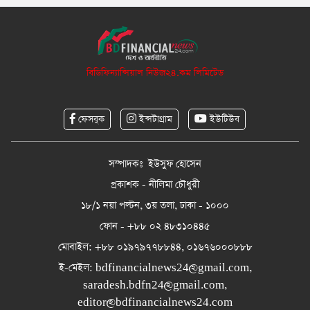
বিডিফিন্যান্সিয়াল নিউজ২৪.কম লিমিটেড
ফেসবুক
ইন্সটাগ্রাম
ইউটিউব
সম্পাদকঃ ইউসুফ হোসেন
প্রকাশক - নীলিমা চৌধুরী
১৮/১ নয়া পল্টন, ৩য় তলা, ঢাকা - ১০০০
ফোন - +৮৮ ০২ ৪৮৩১০৪৪৫
মোবাইল: +৮৮ ০১৯৭৯৭৭৮৮৪৪, ০১৬৭৬০০০৮৮৮
ই-মেইল:
bdfinancialnews24@gmail.com
,
saradesh.bdfn24@gmail.com
,
editor@bdfinancialnews24.com