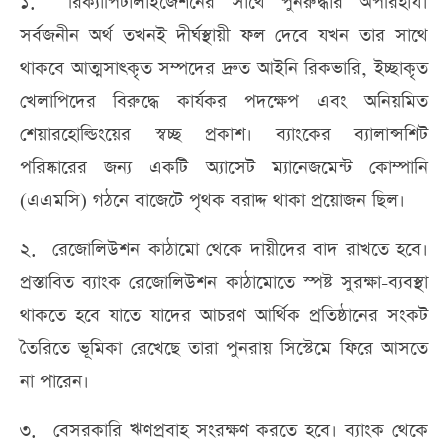
১. রিক্যাপিটালাইজেশনের সাথে পুনরুদ্ধার অপরিহার্য।
সর্বজনীন অর্থ তখনই দীর্ঘস্থায়ী ফল দেবে যখন তার সাথে
থাকবে আত্মসাৎকৃত সম্পদের দ্রুত আইনি রিকভারি, ইচ্ছাকৃত
খেলাপিদের বিরুদ্ধে কার্যকর পদক্ষেপ এবং অনিয়মিত
শেয়ারহোল্ডিংয়ের স্বচ্ছ প্রকাশ। ব্যাংকের ব্যালান্সশিট
পরিষ্কারের জন্য একটি অ্যাসেট ম্যানেজমেন্ট কোম্পানি
(এএমসি) গঠনে বাজেটে পৃথক বরাদ্দ থাকা প্রয়োজন ছিল।
২. রেজোলিউশন কাঠামো থেকে দায়ীদের বাদ রাখতে হবে।
প্রস্তাবিত ব্যাংক রেজোলিউশন কাঠামোতে স্পষ্ট সুরক্ষা-ব্যবস্থা
থাকতে হবে যাতে যাদের আচরণ আর্থিক প্রতিষ্ঠানের সংকট
তৈরিতে ভূমিকা রেখেছে তারা পুনরায় সিস্টেমে ফিরে আসতে
না পারেন।
৩. বেসরকারি ঋণপ্রবাহ সংরক্ষণ করতে হবে। ব্যাংক থেকে