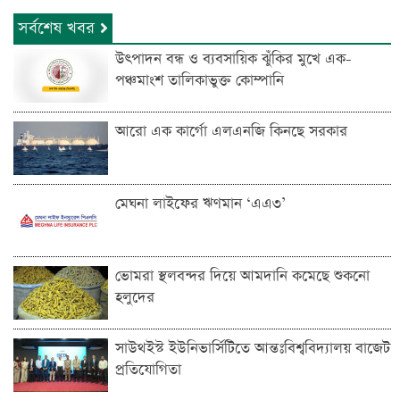
সর্বশেষ খবর
উৎপাদন বন্ধ ও ব্যবসায়িক ঝুঁকির মুখে এক-
পঞ্চমাংশ তালিকাভুক্ত কোম্পানি
আরো এক কার্গো এলএনজি কিনছে সরকার
মেঘনা লাইফের ঋণমান ‘‌এএ৩’
ভোমরা স্থলবন্দ‌র দিয়ে আমদা‌নি ক‌মে‌ছে শুকনো
হলুদের
সাউথইস্ট ইউনিভার্সিটিতে আন্তঃবিশ্ববিদ্যালয় বাজেট
প্রতিযোগিতা