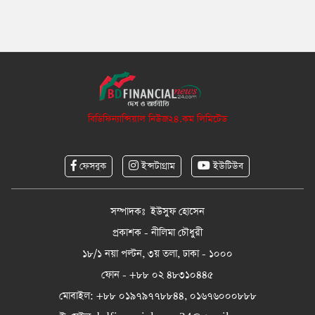
বিডিফিন্যান্সিয়াল নিউজ২৪.কম লিমিটেড
ফেসবুক
ইন্সটাগ্রাম
ইউটিউব
সম্পাদকঃ ইউসুফ হোসেন
প্রকাশক - নীলিমা চৌধুরী
১৮/১ নয়া পল্টন, ৩য় তলা, ঢাকা - ১০০০
ফোন - +৮৮ ০২ ৪৮৩১০৪৪৫
মোবাইল: +৮৮ ০১৯৭৯৭৭৮৮৪৪, ০১৬৭৬০০০৮৮৮