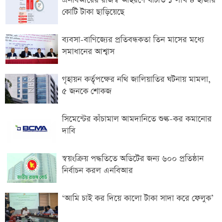
এনবিআরের রাজস্ব আহরণে ঘাটতি ১ লাখ ৪ হাজার
কোটি টাকা ছাড়িয়েছে
ব্যবসা-বাণিজ্যের প্রতিবন্ধকতা তিন মাসের মধ্যে
সমাধানের আশ্বাস
গৃহায়ন কর্তৃপক্ষের নথি জালিয়াতির ঘটনায় মামলা,
৫ জনকে শোকজ
সিমেন্টের কাঁচামাল আমদানিতে শুল্ক-কর কমানোর
দাবি
স্বয়ংক্রিয় পদ্ধতিতে অডিটের জন্য ৬০০ প্রতিষ্ঠান
নির্বাচন করল এনবিআর
‘আমি চাই কর দিয়ে কালো টাকা সাদা করে ফেলুক’