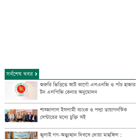
সর্বশেষ খবর
জরুরি ভিত্তিতে আট কার্গো এলএনজি ও পাঁচ হাজার
টন এলপিজি কেনার অনুমোদন
শাহ্জালাল ইসলামী ব্যাংক ও পদ্মা ডায়াগনস্টিক
সেন্টারের মধ্যে চুক্তি সই
জুলাই গণ-অভ্যুত্থান দিবসে দোয়া মাহফিল :