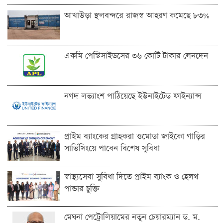
আখাউড়া স্থলবন্দরে রাজস্ব আহরণ কমেছে ৮৩%
একমি পেস্টিসাইডসের ৩৬ কোটি টাকার লেনদেন
নগদ লভ্যাংশ পাঠিয়েছে ইউনাইটেড ফাইন্যান্স
প্রাইম ব্যাংকের গ্রাহকরা ওমোডা জাইকো গাড়ির
সার্ভিসিংয়ে পাবেন বিশেষ সুবিধা
স্বাস্থ্যসেবা সুবিধা দিতে প্রাইম ব্যাংক ও হেলথ
পান্ডার চুক্তি
মেঘনা পেট্রোলিয়ামের নতুন চেয়ারম্যান ড. ম.