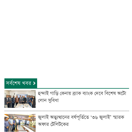
সর্বশেষ খবর
হুন্দাই গাড়ি কেনায় ব্র্যাক ব্যাংক দেবে বিশেষ অটো
লোন সুবিধা
জুলাই অভ্যুত্থানের বর্ষপূর্তিতে ‘৩৬ জুলাই’ স্মারক
অফার টেলিটকের