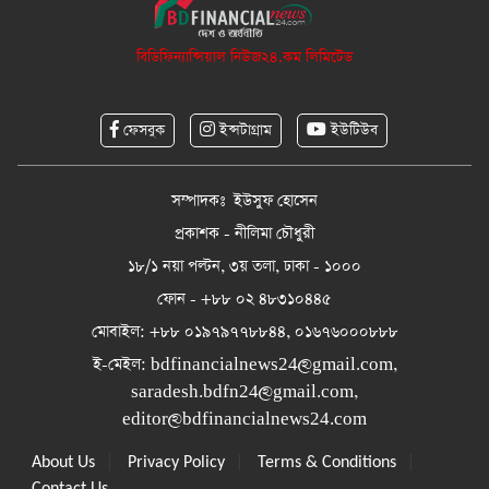
বিডিফিন্যান্সিয়াল নিউজ২৪.কম লিমিটেড
ফেসবুক
ইন্সটাগ্রাম
ইউটিউব
সম্পাদকঃ ইউসুফ হোসেন
প্রকাশক - নীলিমা চৌধুরী
১৮/১ নয়া পল্টন, ৩য় তলা, ঢাকা - ১০০০
ফোন - +৮৮ ০২ ৪৮৩১০৪৪৫
মোবাইল: +৮৮ ০১৯৭৯৭৭৮৮৪৪, ০১৬৭৬০০০৮৮৮
ই-মেইল:
bdfinancialnews24@gmail.com
,
saradesh.bdfn24@gmail.com
,
editor@bdfinancialnews24.com
|
|
|
About Us
Privacy Policy
Terms & Conditions