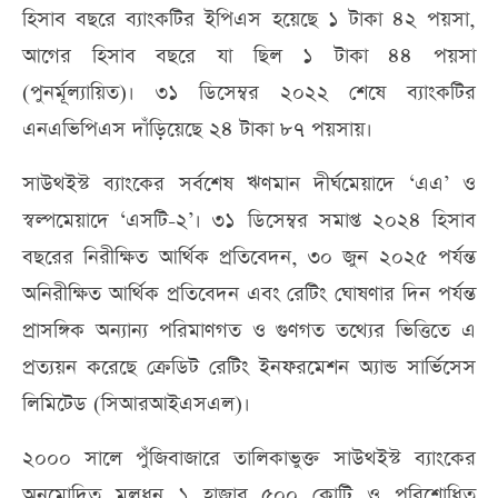
হিসাব বছরে ব্যাংকটির ইপিএস হয়েছে ১ টাকা ৪২ পয়সা,
আগের হিসাব বছরে যা ছিল ১ টাকা ৪৪ পয়সা
(পুনর্মূল্যায়িত)। ৩১ ডিসেম্বর ২০২২ শেষে ব্যাংকটির
এনএভিপিএস দাঁড়িয়েছে ২৪ টাকা ৮৭ পয়সায়।
সাউথইস্ট ব্যাংকের সর্বশেষ ঋণমান দীর্ঘমেয়াদে ‘এএ’ ও
স্বল্পমেয়াদে ‘এসটি-২’। ৩১ ডিসেম্বর সমাপ্ত ২০২৪ হিসাব
বছরের নিরীক্ষিত আর্থিক প্রতিবেদন, ৩০ জুন ২০২৫ পর্যন্ত
অনিরীক্ষিত আর্থিক প্রতিবেদন এবং রেটিং ঘোষণার দিন পর্যন্ত
প্রাসঙ্গিক অন্যান্য পরিমাণগত ও গুণগত তথ্যের ভিত্তিতে এ
প্রত্যয়ন করেছে ক্রেডিট রেটিং ইনফরমেশন অ্যান্ড সার্ভিসেস
লিমিটেড (সিআরআইএসএল)।
২০০০ সালে পুঁজিবাজারে তালিকাভুক্ত সাউথইস্ট ব্যাংকের
অনুমোদিত মূলধন ১ হাজার ৫০০ কোটি ও পরিশোধিত