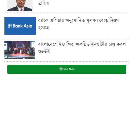
তামিম
ব্যাংক এশিয়ার অনুমোদিত মূলধন বেড়ে দ্বিগুণ
হয়েছে
বাংলাদেশে ইও জি২ অফগ্রিড ইনভার্টার চালু করল
গুডউই
সব খবর