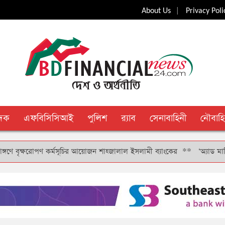
|
About Us
Privacy Poli
ুদক
এফবিসিসিআই
পুলিশ
র‍্যাব
সেনাবাহিনী
নৌবাহি
ৃক্ষরোপণ কর্মসূচির আয়োজন শাহ্জালাল ইসলামী ব্যাংকের
**
‘অ্যাড মানি’ সুবিধ