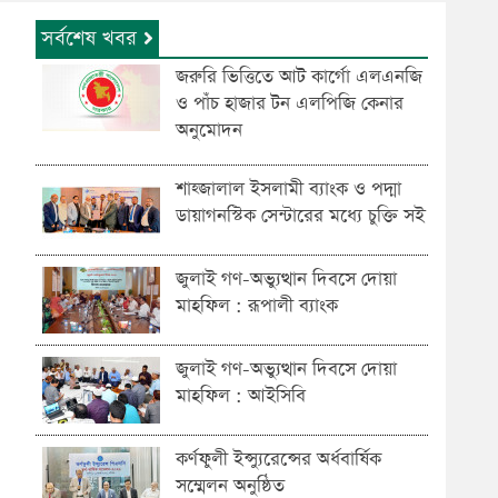
সর্বশেষ খবর
জরুরি ভিত্তিতে আট কার্গো এলএনজি
ও পাঁচ হাজার টন এলপিজি কেনার
অনুমোদন
শাহ্জালাল ইসলামী ব্যাংক ও পদ্মা
ডায়াগনস্টিক সেন্টারের মধ্যে চুক্তি সই
জুলাই গণ-অভ্যুত্থান দিবসে দোয়া
মাহফিল : রূপালী ব্যাংক
জুলাই গণ-অভ্যুত্থান দিবসে দোয়া
মাহফিল : আইসিবি
কর্ণফুলী ইন্স্যুরেন্সের অর্ধবার্ষিক
সম্মেলন অনুষ্ঠিত