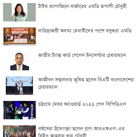
টাইম ম্যাগাজিনে বার্জারের এমডি রূপালী চৌধুরী
দারিদ্র্যজয়ী অদম্য মেধাবীদের পাশে বসুন্ধরা এমডি
জাতীয় ট্যাক্স কার্ড পেলেন ইনসেপ্টার চেয়ারম্যান
আজীবন সম্মাননায় ভূষিত হলেন বিএটি বাংলাদেশের
চেয়ারম্যান
চট্টগ্রাম মেয়র অ্যাওয়ার্ড ২০২২ পেল সিপিডিএল
বর্ষসেরা উদ্যোক্তা হলেন প্রাণ-আরএফএল-এর
সিইও আহসান খান চৌধুরী