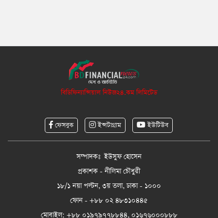
বিডিফিন্যান্সিয়াল নিউজ২৪.কম লিমিটেড
ফেসবুক
ইন্সটাগ্রাম
ইউটিউব
সম্পাদকঃ ইউসুফ হোসেন
প্রকাশক - নীলিমা চৌধুরী
১৮/১ নয়া পল্টন, ৩য় তলা, ঢাকা - ১০০০
ফোন - +৮৮ ০২ ৪৮৩১০৪৪৫
মোবাইল: +৮৮ ০১৯৭৯৭৭৮৮৪৪, ০১৬৭৬০০০৮৮৮