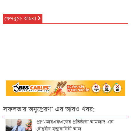
ফেসবুকে আমরা
সফলতার অনুপ্রেরণা এর আরও খবর:
প্রাণ-আরএফএলের প্রতিষ্ঠাতা আমজাদ খান
চৌধুরীর মৃত্যুবার্ষিকী আজ