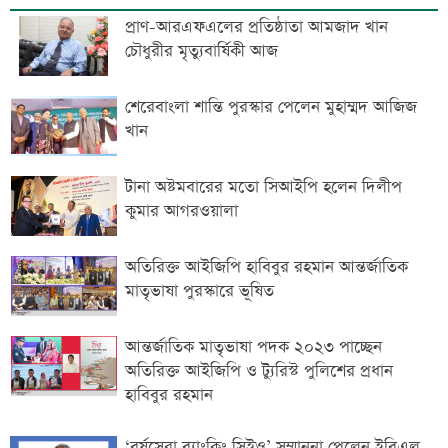
প্রাণ-আরএফএলের প্রতিষ্ঠাতা আমজাদ খান
চৌধুরীর মৃত্যুবার্ষিকী আজ
শেরেবাংলা শান্তি পুরস্কার পেলেন মুহাম্মদ আজিজ
খান
টানা অষ্টমবারের মতো সিআইপি হলেন দিলীপ
কুমার আগরওয়ালা
অতিরিক্ত আইজিপি হাবিবুর রহমান আন্তর্জাতিক
মাতৃভাষা পুরস্কারে ভূষিত
আন্তর্জাতিক মাতৃভাষা পদক ২০২৩ পাচ্ছেন
অতিরিক্ত আইজিপি ও ট্যুরিস্ট পুলিশের প্রধান
হাবিবুর রহমান
‘‌বর্ষসেরা ব্যাংকিং সিইও’ সম্মাননা পেলেন ইবিএল