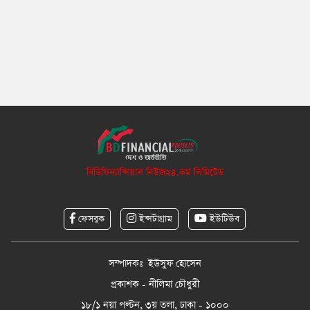
বিডিফিন্যান্সিয়াল নিউজ২৪.কম লিমিটেড
ফেসবুক
ইন্সটাগ্রাম
ইউটিউব
সম্পাদকঃ ইউসুফ হোসেন
প্রকাশক - নীলিমা চৌধুরী
১৮/১ নয়া পল্টন, ৩য় তলা, ঢাকা - ১০০০