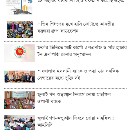
১৪ বছরের ব্যবধানে চিংড়ি রফতানি কমেছে ৬২%
এতিম শিশুদের মুখে হাসি ফোটাচ্ছে আনভীর
বসুন্ধরা গ্রুপ ফাউন্ডেশন
জরুরি ভিত্তিতে আট কার্গো এলএনজি ও পাঁচ হাজার
টন এলপিজি কেনার অনুমোদন
শাহ্জালাল ইসলামী ব্যাংক ও পদ্মা ডায়াগনস্টিক
সেন্টারের মধ্যে চুক্তি সই
জুলাই গণ-অভ্যুত্থান দিবসে দোয়া মাহফিল :
রূপালী ব্যাংক
জুলাই গণ-অভ্যুত্থান দিবসে দোয়া মাহফিল :
আইসিবি