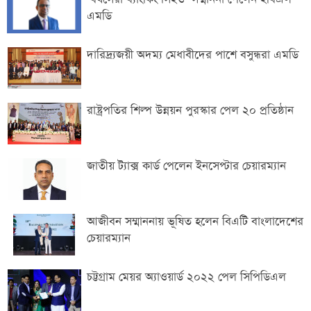
এমডি
দারিদ্র্যজয়ী অদম্য মেধাবীদের পাশে বসুন্ধরা এমডি
রাষ্ট্রপতির শিল্প উন্নয়ন পুরস্কার পেল ২০ প্রতিষ্ঠান
জাতীয় ট্যাক্স কার্ড পেলেন ইনসেপ্টার চেয়ারম্যান
আজীবন সম্মাননায় ভূষিত হলেন বিএটি বাংলাদেশের
চেয়ারম্যান
চট্টগ্রাম মেয়র অ্যাওয়ার্ড ২০২২ পেল সিপিডিএল