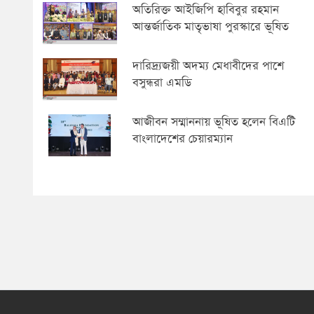
অতিরিক্ত আইজিপি হাবিবুর রহমান
আন্তর্জাতিক মাতৃভাষা পুরস্কারে ভূষিত
দারিদ্র্যজয়ী অদম্য মেধাবীদের পাশে
বসুন্ধরা এমডি
আজীবন সম্মাননায় ভূষিত হলেন বিএটি
বাংলাদেশের চেয়ারম্যান