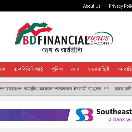
|
About Us
Privacy Poli
ুদক
এফবিসিসিআই
পুলিশ
র‍্যাব
সেনাবাহিনী
নৌবাহি
ষরোপণ কর্মসূচির আয়োজন শাহ্জালাল ইসলামী ব্যাংকের
**
‘অ্যাড মানি’ সুবিধার