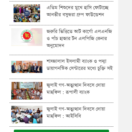
এতিম শিশুদের মুখে হাসি ফোটাচ্ছে
আনভীর বসুন্ধরা গ্রুপ ফাউন্ডেশন
জরুরি ভিত্তিতে আট কার্গো এলএনজি
ও পাঁচ হাজার টন এলপিজি কেনার
অনুমোদন
শাহ্জালাল ইসলামী ব্যাংক ও পদ্মা
ডায়াগনস্টিক সেন্টারের মধ্যে চুক্তি সই
জুলাই গণ-অভ্যুত্থান দিবসে দোয়া
মাহফিল : রূপালী ব্যাংক
জুলাই গণ-অভ্যুত্থান দিবসে দোয়া
মাহফিল : আইসিবি