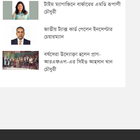
টাইম ম্যাগাজিনে বার্জারের এমডি রূপালী
চৌধুরী
জাতীয় ট্যাক্স কার্ড পেলেন ইনসেপ্টার
চেয়ারম্যান
বর্ষসেরা উদ্যোক্তা হলেন প্রাণ-
আরএফএল-এর সিইও আহসান খান
চৌধুরী