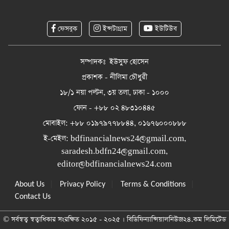
ফেসবুক
ইন্সটাগ্রাম
ইউটিউব
সম্পাদকঃ ইউসুফ হোসেন
প্রকাশক - নীলিমা চৌধুরী
১৮/১ নয়া পল্টন, ৩য় তলা, ঢাকা - ১০০০
ফোন - +৮৮ ০২ ৪৮৩১০৪৪৫
মোবাইল: +৮৮ ০১৯৭৯৭৭৮৮৪৪, ০১৬৭৬০০০৮৮৮
ই-মেইল:
bdfinancialnews24@gmail.com
,
saradesh.bdfn24@gmail.com
,
editor@bdfinancialnews24.com
|
|
|
About Us
Privacy Policy
Terms & Conditions
Contact Us
© সর্বস্বত্ব স্বত্বাধিকার সংরক্ষিত ২০১৫ - ২০২৫ । বিডিফিন্যান্সিয়ালনিউজ২৪.কম লিমিটেড