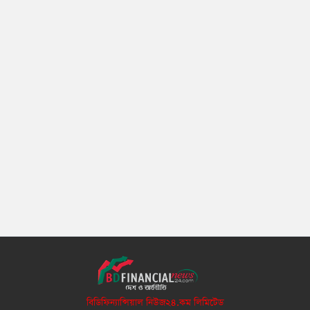
বিডিফিন্যান্সিয়াল নিউজ২৪.কম লিমিটেড